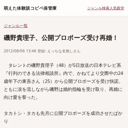
萌えた体験談コピペ保管庫
ジャンル
検索
人気
殿堂
ジャンル一覧
磯野貴理子、公開プロポーズ受け再婚！
2012/08/06 13:46 登録: えっちな名無しさん
タレントの磯野貴理子（48）が5日放送の日本テレビ系
『行列のできる法律相談所』内で、かねてより交際中の24
歳年下の東吾さん（25）から公開プロポーズを受け快諾。
ともに涙を流しながら磯野は婚約指輪を受け取り、再婚に
向け愛を誓った。
タカトシ・タカも先月に公開プロポーズを成功させたばか
り