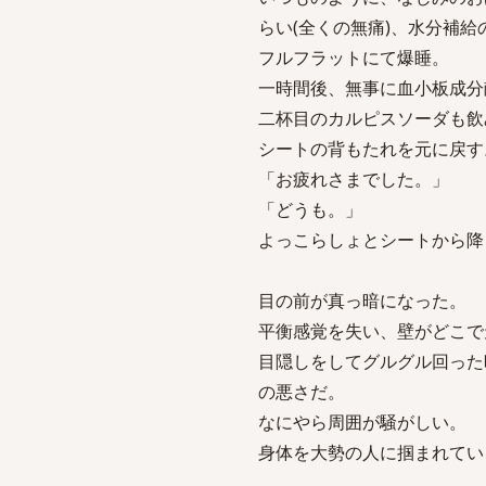
らい(全くの無痛)、水分補
フルフラットにて爆睡。
一時間後、無事に血小板成分
二杯目のカルピスソーダも飲
シートの背もたれを元に戻す
「お疲れさまでした。」
「どうも。」
よっこらしょとシートから降
目の前が真っ暗になった。
平衡感覚を失い、壁がどこで
目隠しをしてグルグル回った
の悪さだ。
なにやら周囲が騒がしい。
身体を大勢の人に掴まれてい