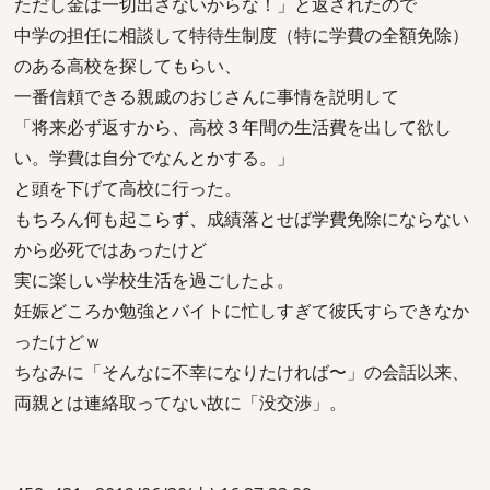
ただし金は一切出さないからな！」と返されたので
中学の担任に相談して特待生制度（特に学費の全額免除）
のある高校を探してもらい、
一番信頼できる親戚のおじさんに事情を説明して
「将来必ず返すから、高校３年間の生活費を出して欲し
い。学費は自分でなんとかする。」
と頭を下げて高校に行った。
もちろん何も起こらず、成績落とせば学費免除にならない
から必死ではあったけど
実に楽しい学校生活を過ごしたよ。
妊娠どころか勉強とバイトに忙しすぎて彼氏すらできなか
ったけどｗ
ちなみに「そんなに不幸になりたければ〜」の会話以来、
両親とは連絡取ってない故に「没交渉」。