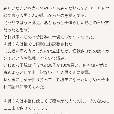
みたいなことを言ってやったらみんな黙ってたぜ！とドヤ
顔で言うＡ男くんが眩しかったのを覚えてる。
（セリフはうろ覚え。あともっと子供らしい感じの言い方
だったと思う）
それ以来いじめっ子は私に一切近づかなくなった。
Ａ男くんは後でご両親にお説教された
（友達を守ろうとしたのは立派だが、怪我させたのはイカ
ン！というお説教）ぐらいで済み、
いじめっ子親は「うちの息子が100%悪い、何も知らずに
責めようとして申し訳ない」とＡ男くんに謝罪。
我が家にも菓子折り持って、丸坊主になったいじめっ子連
れて謝罪に来てくれた。
Ａ男くんは本当に優しくて穏やかな人なのに、そんな人に
ここまでさせてしまって