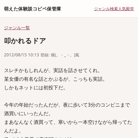
萌えた体験談コピペ保管庫
ジャンル
検索
人気
殿堂
ジャンル一覧
叩かれるドア
2012/08/15 10:13 登録: 痛(。・_・。)風
スレチかもしれんが、実話を話させてくれ。
某女優の有名な話とかぶるが、こっちも実話。
しかもネットには初投下だ。
今年の年始だったんだが、夜に歩いて3分のコンビニまで
酒買いにいったんだ。
まあなんなく酒買って、寒いから一本空けながら帰ってた
んだよ。