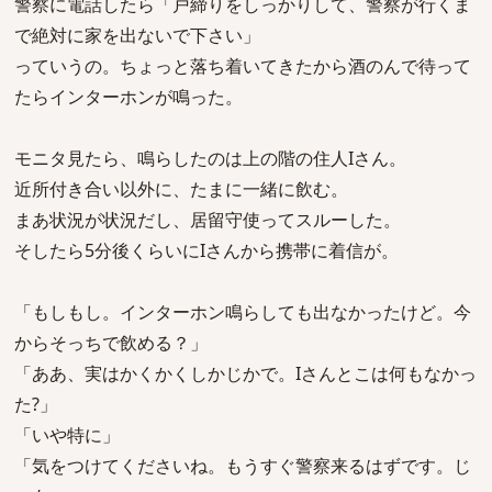
警察に電話したら「戸締りをしっかりして、警察が行くま
で絶対に家を出ないで下さい」
っていうの。ちょっと落ち着いてきたから酒のんで待って
たらインターホンが鳴った。
モニタ見たら、鳴らしたのは上の階の住人Iさん。
近所付き合い以外に、たまに一緒に飲む。
まあ状況が状況だし、居留守使ってスルーした。
そしたら5分後くらいにIさんから携帯に着信が。
「もしもし。インターホン鳴らしても出なかったけど。今
からそっちで飲める？」
「ああ、実はかくかくしかじかで。Iさんとこは何もなかっ
た?」
「いや特に」
「気をつけてくださいね。もうすぐ警察来るはずです。じ