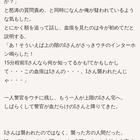
か？」
と怒涛の質問責め。と同時になんか俺が疑われているよう
な気もした。
とにかく順を追って話し、血痕を見たのは今が初めてだと
説明する。
「あ！そういえば上の階のIさんがさっきウチのインターホ
ン鳴らした！
15分程前!Iさんなら何か知ってるかも!てかもしかし
て・・・この血痕はIさんの・・・。Iさん襲われたんじ
ゃ・・・」
一人警官をウチに残し、もう一人が上階のIさん宅へ。
しばらくして警官が血だらけのIさんと降りてきた。
Iさんは襲われたのではなく、襲った方の人間だった。