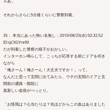
ゃあ」
それからさらに5分後くらいに警察到着。
35： 本当にあった怖い名無し：2010/08/25(水) 02:32:52
ID:qCXGYre90
だが到着した警察の様子がおかしい。
インターホン鳴らして、こっちが応答する前にドアを叩き
ながら
「俺さーん！俺さーん！大丈夫ですか！」って。
なんだと思って玄関に出てみたら、ウチの玄関のドアと玄
関前の通路・階段に
真新しい血痕がべっとり。
「お怪我は？心当たりは？先ほどからこの血はありました