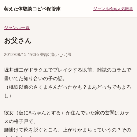
萌えた体験談コピペ保管庫
ジャンル
検索
人気
殿堂
ジャンル一覧
お父さん
2012/08/15 19:36 登録: 痛(｡･_･｡)風
堀井雄二がドラクエでブレイクする以前、雑誌のコラムで
書いてた知り合いの子の話。
（桃鉄以前のさくまさんだったかも？まあどっちでもよろ
し）
彼女（仮にAちゃんとする）が住んでいた家の玄関はガラ
スの格子戸で、
腰掛けて靴を脱ぐところ、上がりかまちっていうの？その