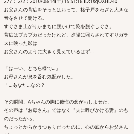
277： 2/2：2010/08/14(土) 15:51:18 ID:1sqOXHD40
お父さんの背広をそっとはおって、格子戸をわざと大きな
音をさせて開ける。
すぐさま上がりかまちに腰かけて靴を脱ぐしぐさ。
背広はブカブカだったけれど、夕陽に照らされてすりガラ
スに映った影は
お父さんのように大きく見えているはず…
「はーい、どちら様で…」
お母さんが息を呑む気配がした。
「…あなた…なの？」
その瞬間、Aちゃんの胸に後悔の念がおしよせた。
その声は『お母さん』ではなく『夫に呼びかける妻』のも
のだったから。
ちょっとからかうつもりだったのに、心の底からお父さん