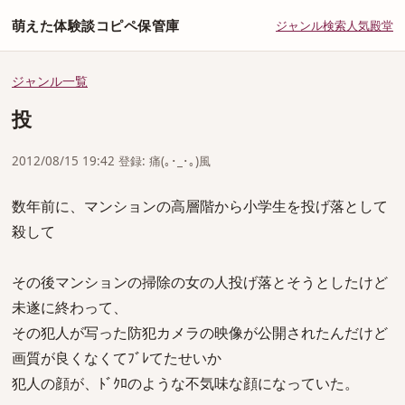
萌えた体験談コピペ保管庫
ジャンル
検索
人気
殿堂
ジャンル一覧
投
2012/08/15 19:42 登録: 痛(｡･_･｡)風
数年前に、マンションの高層階から小学生を投げ落として
殺して
その後マンションの掃除の女の人投げ落とそうとしたけど
未遂に終わって、
その犯人が写った防犯カメラの映像が公開されたんだけど
画質が良くなくてﾌﾞﾚてたせいか
犯人の顔が、ﾄﾞｸﾛのような不気味な顔になっていた。