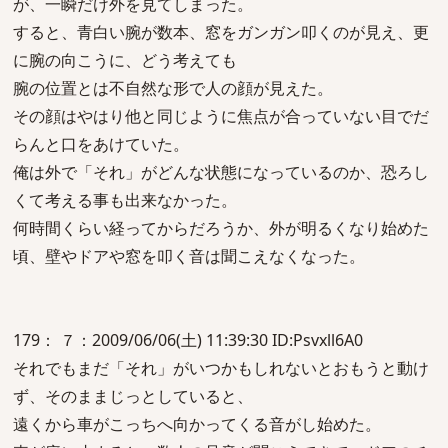
が、一瞬だけ外を見てしまった。
すると、青白い腕が数本、窓をガンガン叩くのが見え、更
に腕の向こうに、どう考えても
腕の位置とは不自然な形で人の顔が見えた。
その顔はやはり他と同じように焦点が合っていない目でだ
らんと口をあけていた。
俺は外で「それ」がどんな状態になっているのか、恐ろし
くて考える事も出来なかった。
何時間くらい経ってからだろうか、外が明るくなり始めた
頃、壁やドアや窓を叩く音は聞こえなくなった。
179： ７：2009/06/06(土) 11:39:30 ID:Psvxll6A0
それでもまだ「それ」がいつかもしれないとおもうと動け
ず、そのままじっとしていると、
遠くから車がこっちへ向かってくる音がし始めた。