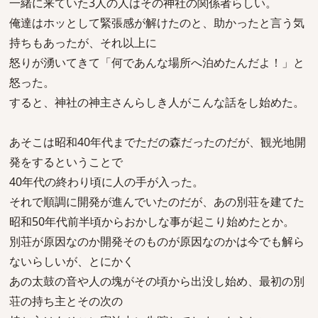
一緒に来ていた3人の人はその神社の関係者らしい。
俺達はホッとして緊張感が解けたのと、助かったと言う気
持ちもあったが、それ以上に
怒りが湧いてきて「何であんな場所へ泊めたんだよ！」と
怒った。
すると、神社の神主さんらしき人がこんな話をし始めた。
あそこは昭和40年代までただの森だったのだが、観光地開
発をするということで
40年代の終わり頃に人の手が入った。
それで順調に開発が進んでいたのだが、あの別荘を建てた
昭和50年代前半頃からおかしな事が起こり始めたとか。
別荘が原因なのか開発そのものが原因なのかは今でも解ら
ないらしいが、とにかく
あの太鼓の音や人の塊がその頃から出没し始め、最初の別
荘の持ち主とその次の