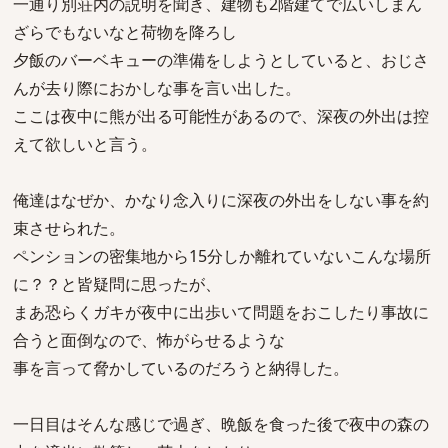
一通り別荘内の説明を聞き、建物も2階建てで広いしまん
ざらでもないなと荷物を降ろし
夕飯のバーベキューの準備をしようとしていると、おじさ
んが去り際におかしな事を言い出した。
ここは夜中に熊が出る可能性があるので、深夜の外出は控
えて欲しいと言う。
俺達はなぜか、かなり念入りに深夜の外出をしない事を約
束させられた。
ペンションの密集地から15分しか離れていないこんな場所
に？？と皆疑問に思ったが、
まあ恐らくガキが夜中に出歩いて問題をおこしたり事故に
合うと面倒なので、怖がらせるような
事を言って脅かしているのだろうと納得した。
一日目はそんな感じで過ぎ、晩飯を食った後で夜中の森の