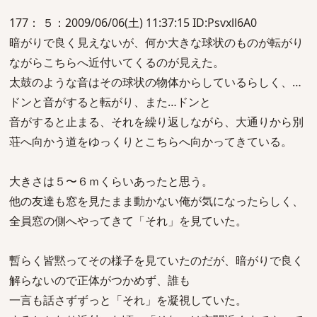
177： ５：2009/06/06(土) 11:37:15 ID:Psvxll6A0
暗がりで良く見えないが、何か大きな球状のものが転がり
ながらこちらへ近付いてくるのが見えた。
太鼓のような音はその球状の物体からしているらしく、…
ドンと音がすると転がり、また…ドンと
音がすると止まる、それを繰り返しながら、大通りから別
荘へ向かう道をゆっくりとこちらへ向かってきている。
大きさは５〜６ｍくらいあったと思う。
他の友達も窓を見たまま動かない俺が気になったらしく、
全員窓の側へやってきて「それ」を見ていた。
暫らく皆黙ってその様子を見ていたのだが、暗がりで良く
解らないので正体がつかめず、誰も
一言も話さずずっと「それ」を凝視していた。