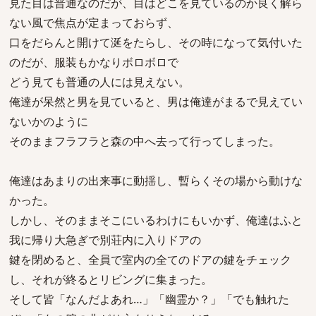
見た目は普通なのだが、目はどこを見ているのか良く解ら
ない風で焦点が定まっておらず、
口をだらんと開けて涎をたらし、その時になって気付いた
のだが、服装もかなりボロボロで
どう見ても普通の人には見えない。
俺達が呆然と男を見ていると、男は俺達がまるで見えてい
ないかのように
そのままフラフラと森の中へ去って行ってしまった。
俺達はあまりの出来事に動揺し、暫らくその場から動けな
かった。
しかし、そのままそこにいるわけにもいかず、俺達はふと
我に帰り大急ぎで別荘内に入りドアの
鍵を閉めると、全員で室内の全てのドアの鍵をチェック
し、それが終るとリビングに集まった。
そして皆「なんだよあれ…」「幽霊か？」「でも触れた