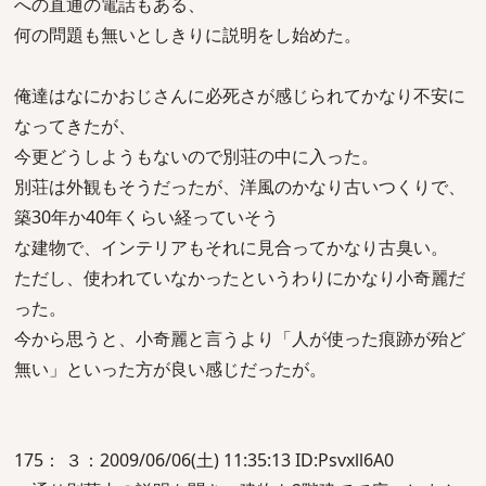
への直通の電話もある、
何の問題も無いとしきりに説明をし始めた。
俺達はなにかおじさんに必死さが感じられてかなり不安に
なってきたが、
今更どうしようもないので別荘の中に入った。
別荘は外観もそうだったが、洋風のかなり古いつくりで、
築30年か40年くらい経っていそう
な建物で、インテリアもそれに見合ってかなり古臭い。
ただし、使われていなかったというわりにかなり小奇麗だ
った。
今から思うと、小奇麗と言うより「人が使った痕跡が殆ど
無い」といった方が良い感じだったが。
175： ３：2009/06/06(土) 11:35:13 ID:Psvxll6A0