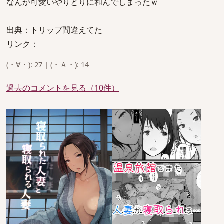
なんか可愛いやりとりに和んでしまったｗ
出典：トリップ間違えてた
リンク：
(・∀・): 27 | (・Ａ・): 14
過去のコメントを見る（10件）