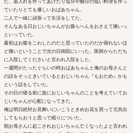
た。薬入れを作ってあげたり塩分や糖分の低い料理を作っ
ていたりとても優しいおばあちゃん。
二人で一緒に頑張って生活をしてた。
そんなある日おじいちゃんがお腹らへんをおさえて痛いっ
といっていた。
最初はお腹をこわしたのだと思っていたのだか寝れないほ
ど痛いということで次の日病院にいった。医師からただち
に入院してくださいと言われ入院をした。
一週間がたったぐらいの時おばあちゃんと俺のお母さんと
の話をそっときいているとおじいちゃん『もおだめ』かも
という話をしていた。
その日の寝る前に急におじいちゃんのことを考えていてお
じいちゃんが心配になってきた。
俺は明日絶対お見舞いにいこうときめお花を買って元気出
してもらおうと思って眠りについた。
朝お母さんに起こされおじいちゃん亡くなったよと言われ