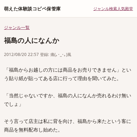
萌えた体験談コピペ保管庫
ジャンル
検索
人気
殿堂
ジャンル一覧
福島の人になんか
2012/08/20 22:57 登録: 痛(｡･_･｡)風
「福島からお越しの方には商品をお売りできません」とい
う貼り紙が貼ってある店に行って理由を聞いてみた。
「当然じゃないですか、福島の人になんか売れるわけ無い
でしょ」
そう言って店主は私に背を向け、福島から来たという客に
商品を無料配布し始めた。