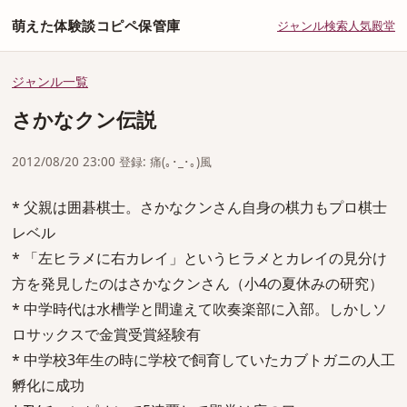
萌えた体験談コピペ保管庫
ジャンル
検索
人気
殿堂
ジャンル一覧
さかなクン伝説
2012/08/20 23:00 登録: 痛(｡･_･｡)風
* 父親は囲碁棋士。さかなクンさん自身の棋力もプロ棋士
レベル
* 「左ヒラメに右カレイ」というヒラメとカレイの見分け
方を発見したのはさかなクンさん（小4の夏休みの研究）
* 中学時代は水槽学と間違えて吹奏楽部に入部。しかしソ
ロサックスで金賞受賞経験有
* 中学校3年生の時に学校で飼育していたカブトガニの人工
孵化に成功