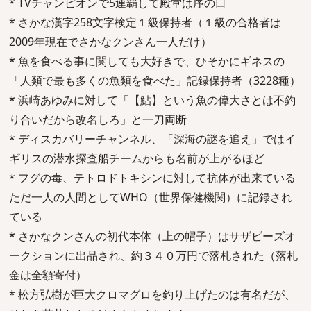
* TVチャンピオンで5連覇して殿堂は序の口
* さかな漢字258文字検定１級保持者（１級の合格者は
2009年現在でさかなクンさん一人だけ）
* 魚を食べる事に関しても大好きで、ひそかにギネスの
「人類で最も多くの魚類を食べた」記録保持者（3228種）
* 浜崎あゆみに対して「【鮎】という魚の偉大さとは不釣
り合いだから改名しろ」と一刀両断
* ディスカバリーチャンネル、「深海の謎を追え」ではイ
ギリスの潜水探査船チームからも名前が上がるほど
* フグの毒、テトロドトキシンに対して抗体が出来ている
ただ一人の人間としてWHO（世界保健機関）に記録され
ている
* さかなクンさんの初代本体（上の帽子）はサザビーズオ
ークションに出品され、約３４０万円で落札された（落札
金は全額寄付）
* 松方弘樹が巨大クロマグロを釣り上げたのは有名だが、