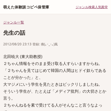
萌えた体験談コピペ保管庫
ジャンル
検索
人気
殿堂
ジャンル一覧
先生の話
2012/08/20 23:13 登録: 痛(｡･_･｡)風
北田暁大 (東大助教授)
２ちゃん情報をそのまま受け取る人すらいますからね。
「２ちゃんを見てはじめて韓国の人間はヒドイ奴らである
ことが分かった」と、
大マジメにいう学生を見たときはビックリしましたね。
そういう学生が、たとえば「メディア批判」の大切さとか
言う。
２ちゃんねるを素で受けてる人がそんなこと言うなよっ