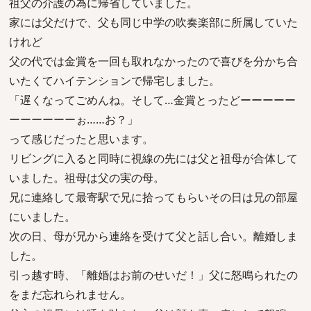
祖父の介護の為に帰省していました。
家には父だけで、父も同じ中学の吹奏楽部に所属していた
けれど
父の代では金賞を一回も取れなかったので喜びを分かち合
いたくてハイテンションで帰宅しました。
「遅くなってごめんね。そして…金賞とったどーーーーー
ーーーーーーぉ……お？」
って感じだったと思います。
リビングに入ると同時に視線の先には父と祖母が合体して
いました。祖母は父の実の母。
兄に連絡して最寄駅で兄に拾ってもらいその日は兄の部屋
にいました。
次の日、母が兄から連絡を受けて父と話し合い。離婚しま
した。
引っ越す時、「離婚はお前のせいだ！」父に怒鳴られたの
をまだ忘れられません。