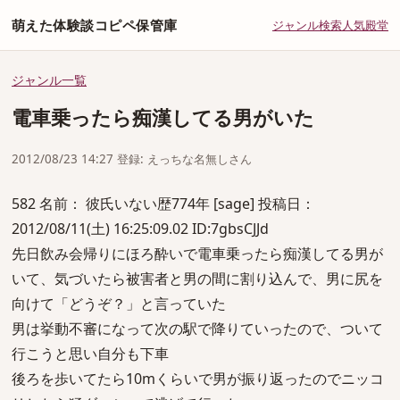
萌えた体験談コピペ保管庫
ジャンル
検索
人気
殿堂
ジャンル一覧
電車乗ったら痴漢してる男がいた
2012/08/23 14:27 登録: えっちな名無しさん
582 名前： 彼氏いない歴774年 [sage] 投稿日：
2012/08/11(土) 16:25:09.02 ID:7gbsCJJd
先日飲み会帰りにほろ酔いで電車乗ったら痴漢してる男が
いて、気づいたら被害者と男の間に割り込んで、男に尻を
向けて「どうぞ？」と言っていた
男は挙動不審になって次の駅で降りていったので、ついて
行こうと思い自分も下車
後ろを歩いてたら10mくらいで男が振り返ったのでニッコ