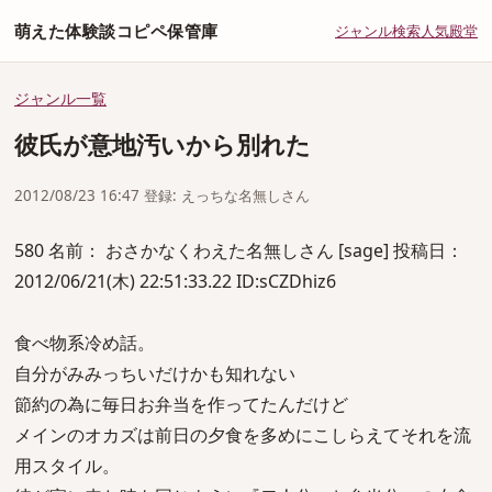
萌えた体験談コピペ保管庫
ジャンル
検索
人気
殿堂
ジャンル一覧
彼氏が意地汚いから別れた
2012/08/23 16:47 登録: えっちな名無しさん
580 名前： おさかなくわえた名無しさん [sage] 投稿日：
2012/06/21(木) 22:51:33.22 ID:sCZDhiz6
食べ物系冷め話。
自分がみみっちいだけかも知れない
節約の為に毎日お弁当を作ってたんだけど
メインのオカズは前日の夕食を多めにこしらえてそれを流
用スタイル。