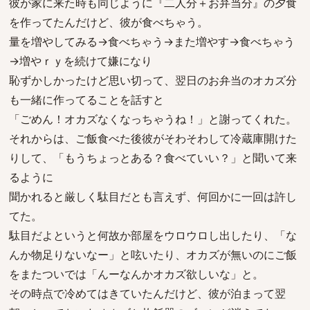
彼が家に来た時も同じように『二人分＋お弁当分』の夕食
を作ってたんだけど、彼が食べちゃう。
量を増やしてみる→食べちゃう→また増やす→食べちゃう
→増やｒｙを続けて嫌になり
恥ずかしかったけど思い切って、翌日のお弁当のオカズ分
も一緒に作ってることを話すと
「ごめん！オカズなくなっちゃうね！」と謝ってくれた。
それからは、ご飯食べた後彼がそわそわして冷蔵庫開けた
りして、「もうちょっとある？食べていい？」と聞いて来
るように
聞かれると厳しく駄目だとも言えず、何回かに一回は許し
てた。
駄目だよというと何故か部屋をウロウロし出したり、「な
んか物足りないなー」と呟いたり、オカズが無いのにご飯
をまたついでは「んーなんかオカズ欲しいな」と。
その時点で冷めてはきていたんだけど、彼が泊まって翌