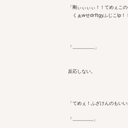
「剛ぃぃぃぃ！！てめぇこの
くぁwせdrftgyふじこl
「...................」
反応しない。
「てめぇ！ふざけんのもいい
「..................」