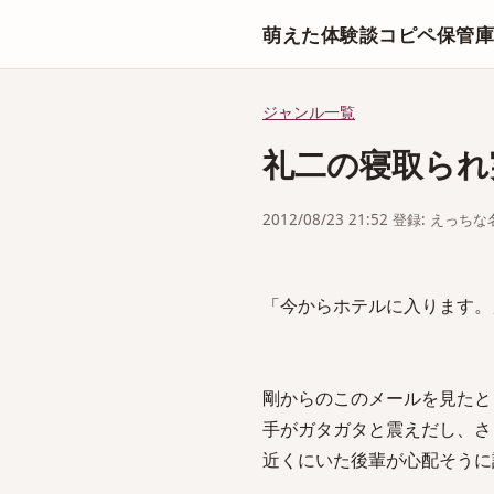
萌えた体験談コピペ保管
ジャンル一覧
礼二の寝取られ
2012/08/23 21:52 登録: えっ
「今からホテルに入ります。
剛からのこのメールを見たと
手がガタガタと震えだし、さ
近くにいた後輩が心配そうに