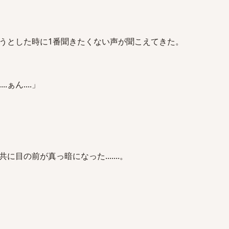
うとした時に1番聞きたくない声が聞こえてきた。
ん....ぁん....」
目の前が真っ暗になった.......。