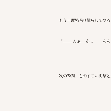
もう一度怒鳴り散らしてやろ
「..........んぁ.....あっ.........ん
次の瞬間、ものすごい衝撃と共に