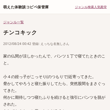
萌えた体験談コピペ保管庫
ジャンル
検索
人気
殿堂
ジャンル一覧
チンコキック
2012/08/24 00:42 登録: えっちな名無しさん
家の仏間が涼しかったんで、パンツ１丁で寝てたときのこ
と。
小４の姪っ子がこっそり(のつもりで)近寄ってきた。
脅かしてやろうと寝た振りしてたら、突然股間をまさぐっ
てきた。
何かに期待しつつ寝たふりを続けると強引にパンツを脱が
された。