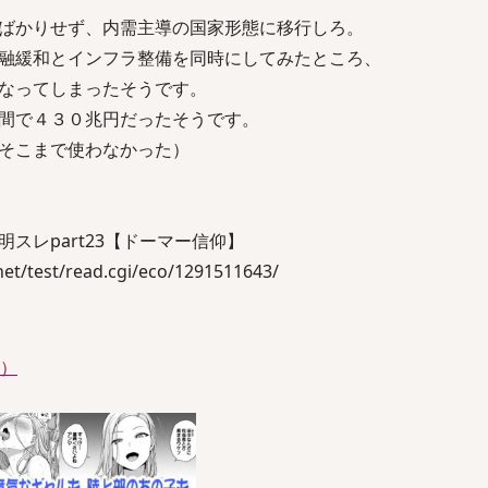
ばかりせず、内需主導の国家形態に移行しろ。
融緩和とインフラ整備を同時にしてみたところ、
なってしまったそうです。
間で４３０兆円だったそうです。
そこまで使わなかった）
スレpart23【ドーマー信仰】
t/test/read.cgi/eco/1291511643/
件）