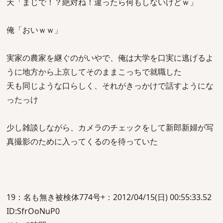
天「まじで！？絶対ね！違ったら何もしないけどｗ」
俺「おいｗｗ」
実家の農家を継ぐのがいやで、俺は大学を口実に逃げるよ
うに地方から上京してそのままこっちで就職した
天も同じような口らしく、それがきっかけで話すようにな
ったっけ
少し雑談しながら、カメラのチェックをして新郎新婦が写
真撮影のために入ってくるのを待っていた
19：名も無き被検体774号+：2012/04/15(日) 00:55:33.52
ID:SfrOoNuP0