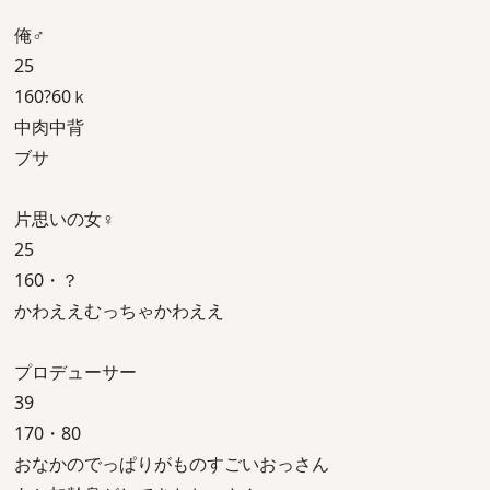
俺♂
25
160?60ｋ
中肉中背
ブサ
片思いの女♀
25
160・？
かわええむっちゃかわええ
プロデューサー
39
170・80
おなかのでっぱりがものすごいおっさん