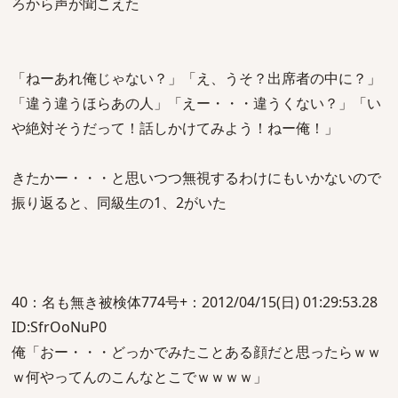
ろから声が聞こえた
「ねーあれ俺じゃない？」「え、うそ？出席者の中に？」
「違う違うほらあの人」「えー・・・違うくない？」「い
や絶対そうだって！話しかけてみよう！ねー俺！」
きたかー・・・と思いつつ無視するわけにもいかないので
振り返ると、同級生の1、2がいた
40：名も無き被検体774号+：2012/04/15(日) 01:29:53.28
ID:SfrOoNuP0
俺「おー・・・どっかでみたことある顔だと思ったらｗｗ
ｗ何やってんのこんなとこでｗｗｗｗ」