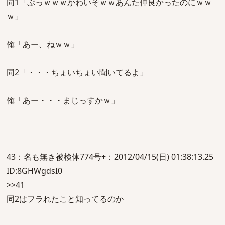
同1「ぷっｗｗｗかわいそｗｗあんた仲良かったのにｗｗ
ｗ」
俺「あー、ねｗｗ」
同2「・・・ちょいちょい聞いてるよ」
俺「あー・・・まじっすかｗ」
43：名も無き被検体774号+：2012/04/15(日) 01:38:13.25
ID:8GHWgdsI0
>>41
同2はフラれたこと知ってるのか