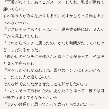
「下着がなくて、あそこがスースーしたわ。乳首が擦れて
痛いくらい。
すれ違う人がみんな振り返るの。恥ずかしくって顔を上げ
られなかった。」
「アスレチックもさせられたわ。綱を渡る時には、３人が
下から見上げてたわ」
「それからベンチに戻ったの。かなり時間がたっていたけ
ど、まだ明るかった」
「向かいのベンチに里佳さんと奈々さんが座って、私は彼
と２人で座ったわ」
「何をしたかわかるわよね。回りのベンチにも人がいる
し、たまに人が通りるのよ。
そんな所であなたがさせたことを私がしたのよ」
「へたくそって言われたわ。あなたのと違って、彼のは口
一杯でうまくできなかったから」
「夫のが普通だと思ってたって言ったら笑われたわ」