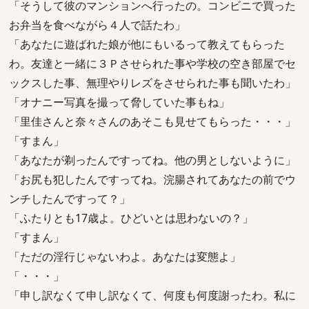
「そうして彼のマンションへ行ったの。コンビニで買った
お弁当を食べながら４人で話たわ」
「あなたに遊ばれた娘が他にもいるって教えてもらった
わ。友達と一緒に３Ｐさせられた事や学校の空き部屋でセ
ックスした事、無理やりレズをさせられた事も聞いたわ」
「オナニー写真を撮って脅していた事もね」
「里佳さんと奈々さんのあそこも見せてもらった・・・」
「すまん」
「あなたが剃ったんですってね。他の男としないように」
「お尻も犯したんですってね。浣腸されてあなたの前でウ
ンチしたんですって？」
「ふたりとも17歳よ。ひどいとは思わないの？」
「すまん」
「ただの淫行じゃないわよ。あなたは変態よ」
「・・・」
「申し訳なくて申し訳なくて、何度も何度謝ったわ。私に