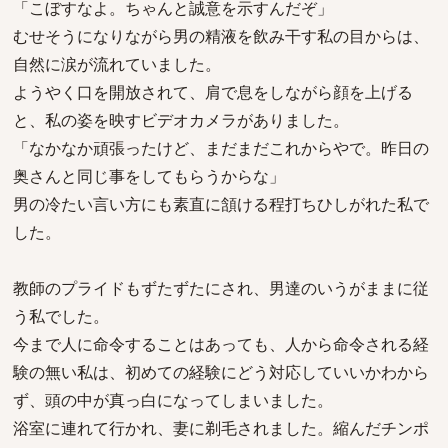
「こぼすなよ。ちゃんと誠意を示すんだぞ」
むせそうになりながら男の精液を飲み干す私の目からは、
自然に涙が流れていました。
ようやく口を開放されて、肩で息をしながら顔を上げる
と、私の姿を映すビデオカメラがありました。
「なかなか頑張ったけど、まだまだこれからやで。昨日の
奥さんと同じ事をしてもらうからな」
男の冷たい言い方にも素直に頷ける程打ちひしがれた私で
した。
教師のプライドもずたずたにされ、男達のいうがままに従
う私でした。
今まで人に命令することはあっても、人から命令される経
験の無い私は、初めての経験にどう対応していいかわから
ず、頭の中が真っ白になってしまいました。
浴室に連れて行かれ、妻に剃毛されました。縮んだチンポ