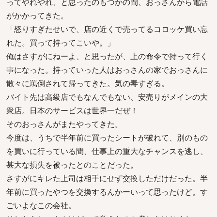
ってやれやれ、と思ったのもつかの間、おっさんから電話
がかかってきた。
「怒りすぎたせいで、店の近くで売ってるコロッケ買い忘
れた。買って持ってこいや。」
俺はさすがにねーよ、と思ったが、上の命令で持って行く
事になった。持っていった人はおっさんの家でおっさんに
散々に罵倒されて帰ってきた。気の毒すぎる。
バイト先は高級店でもなんでもない、安売りがメインの大
衆店。日本のサービスは世界一だぜ！
そのおっさんがまたやってきた。
今度は、うちで半年前に買ったシートが破れて、別のもの
を買いに行っている間、仕事上の重大なチャンスを逃し、
甚大な損失を被ったとのことだった。
さすがにキレた上司は相手にせず交換しただけだった。半
年前に買ったやつを交換するんかーいって思ったけど。す
ごいよなこの会社。