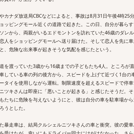
カナダ放送局CBCなどによると、事故は8月31日午後4時25
ョッピングモール近くの道路で起きた。この日、自分が暮らす
ソンから、両親がいるエドモントンを訪れていた46歳のダレ
恋人をショッピングモールへ送り届けた。そして恋人を先に車
と、危険な出来事が起きそうな気配を感じたという。
道を渡っていた3歳から16歳までの子どもたち4人。ところが
車している車の列の後方から、スピードを上げて近づく1台の
ータイを使用しながら運転。制限速度を超えるスピードで停車
ニツキさんは即座に「悪いことが起きる」と感じたそうだ。そ
もたちに危険を与えないようにと、彼は自分の車を駐車場から
ろうとした。
た暴走車は、結局クルシェルニツキさんの車と衝突。彼の愛車
を受けたが、幸いにもドライバー同士にけがはなかった。さら