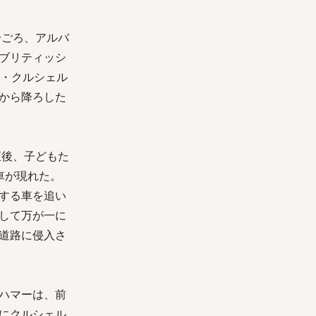
分ごろ、アルバ
ブリティッシ
ル・クルシェル
から降ろした
直後、子どもた
車が現れた。
する車を追い
して万が一に
道路に侵入さ
ハマーは、前
にクルシェル