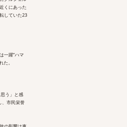
近くにあった
転していた23
は一躍“ハマ
された。
と思う」と感
し、市民栄誉
故の影響は車