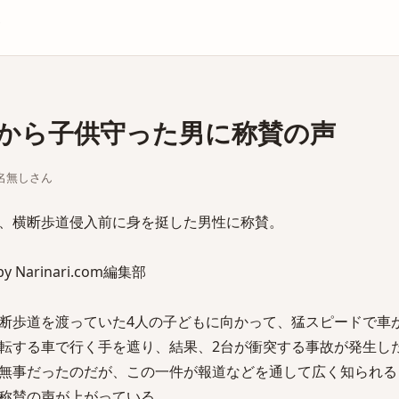
庫
から子供守った男に称賛の声
ちな名無しさん
、横断歩道侵入前に身を挺した男性に称賛。
 by Narinari.com編集部
断歩道を渡っていた4人の子どもに向かって、猛スピードで車
転する車で行く手を遮り、結果、2台が衝突する事故が発生し
無事だったのだが、この一件が報道などを通して広く知られる
称賛の声が上がっている。