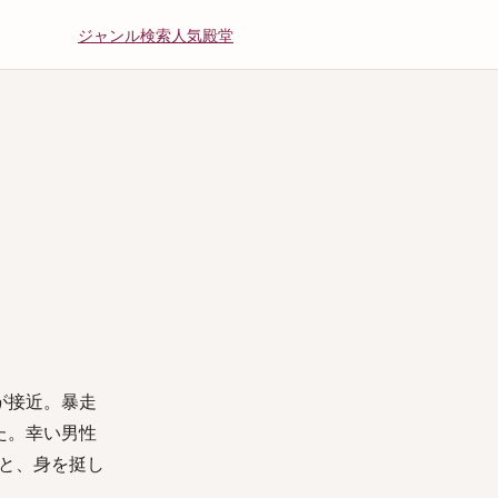
ジャンル
検索
人気
殿堂
が接近。暴走
た。幸い男性
と、身を挺し