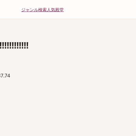
ジャンル
検索
人気
殿堂
!!!!!
.74