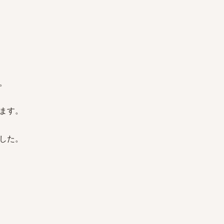
。
ます。
した。