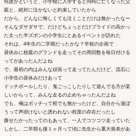
何故かというと、小学校に入学すると同時に亡くなった父
親と、絶対に泣かないと約束していたから
だから、どんなに悔しくても泣くことだけは無かったなー
そんなダサダサで、だけどちょっとだけプライドの高かっ
た太った半ズボンの小学生にとあるイベントが訪れた
それは、4年生の二学期だったかな？学校の企画で
昼休みに校庭のグランドを走ってその周回数を毎日付ける
ってがあったんだよね
で、最初の内はみんな頑張って走ってたんだけど、流石に
小学生の昼休みだけあって
ドッチボールしたり、鬼ごっこしたりして遊んでる方が楽
しいからって、みんな走るの止めちゃったんだよね
でも、俺はボッチって程でも無かったけど、自分から遊ぼ
うって声掛けないと誘われない程度の存在だったし
痩せたかったってのもあって、一人でコツコツ走っていた
しかし、二学期も後１ヶ月って頃に先生から重大発表があ