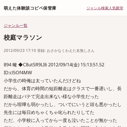
萌えた体験談コピペ保管庫
ジャンル
検索
人気
殿堂
ジャンル一覧
校庭マラソン
2012/09/23 17:10 登録: おさかなくわえた名無しさん
894 蠍 ◆C8utSR9LI6 2012/09/14(金) 15:13:51.52
ID:cl5Of4MW
小学生の時俺は太っていたんだけどね
だから、体育の時間の短距離走はクラスで一番遅いし、長
距離走はバテて完走出来ない様な小学生だった
だから喧嘩も弱かったし、ついでにいうと頭も悪かったし
先生には毎日めちゃくちゃ叱られたりしてた
ただ、小学校に入ってから一度も泣いたことが無かった