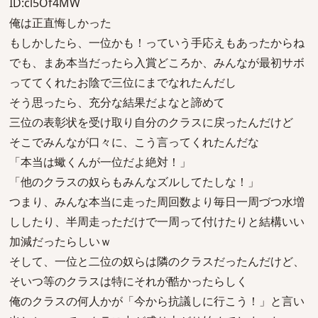
ID:cl5Of4MW
俺は正直悔しかった
もしかしたら、一位かも！っていう手応えもあったからね
でも、まあ本当だったら入賞どころか、みんなが最初サボ
っててくれたお陰で三位にまでなれたんだし
そう思ったら、充分な結果だよなと諦めて
三位の表彰状を受け取り自分のクラスに戻ったんだけど
そこでみんなが口々に、こう言ってくれたんだな
「本当は蠍くんが一位だよ絶対！」
「他のクラスの奴らもみんなズルしてたしな！」
つまり、みんな本当に走った周回数より毎日一周づつ水増
ししたり、半周走っただけで一周って付けたりと結構いい
加減だったらしいｗ
そして、一位と二位の奴らは隣のクラスだったんだけど、
そいつ等のクラスは特にそれが酷かったらしく
俺のクラスの何人かが「今から抗議しに行こう！」と言い