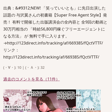
出典：&#9312;NEW! 「笑っていいとも」に先日出演した
話題の 与沢翼さんの初書籍【Super Free Agent Style】発
売！ 有料で開催した出版講演会の全内容と 全9回の動画と
30万円相当の 「時給56,800円稼ぐフリーエージェントに
なる方法」 が 無料で手に入ります。
→http://123direct.info/tracking/af/669385/fQctVTTF/
リンク：
http://123direct.info/tracking/af/669385/fQctVTTF/
(・∀・): 10 | (・Ａ・): 32
過去のコメントを見る（11件）