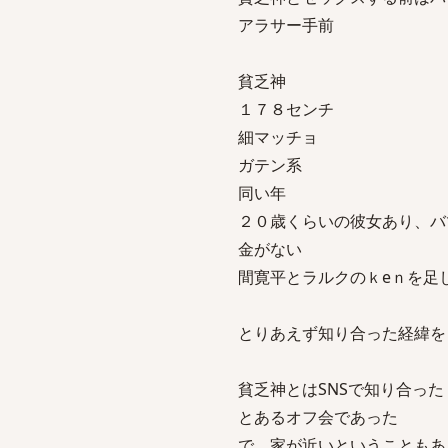
アラサー手前
貧乏神
１７８センチ
細マッチョ
ガテン系
同い年
２０歳くらいの彼女あり、バ
金がない
間寛平とラルクのｋeｎを足
とりあえず知り合った経緯を
貧乏神とはSNSで知り合った
とあるオフ会であった
で、家が近いということもあ