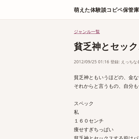
萌えた体験談コピペ保管
ジャンル一覧
貧乏神とセック
2012/09/25 01:16 登録: えっ
貧乏神ともいうほどの、金な
それからと言うもの、自分も
スペック
私
１６０センチ
痩せすぎちっぱい
貧乏神とセックスする前はパ