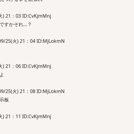
 21：03 ID:CvKjmMnj
ですかそれ…？
5(火) 21：04 ID:MjLokmN
 21：06 ID:CvKjmMnj
よ
5(火) 21：08 ID:MjLokmN
示板
 21：11 ID:CvKjmMnj