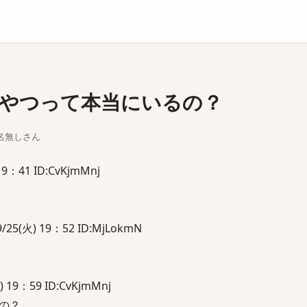
庫
やつって本当にいるの？
ちな名無しさん
9：41 ID:CvKjmMnj
(火) 19：52 ID:MjLokmN
19：59 ID:CvKjmMnj
の？