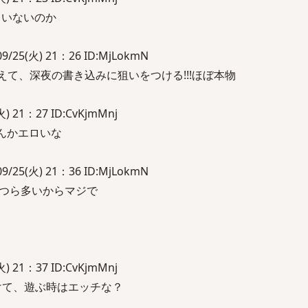
ラいないのか
5(火) 21：26 ID:MjLokmN
て、深夜の書き込みに狙いをつける!!!ほぼ本物
 21：27 ID:CvKjmMnj
なんかエロいな
5(火) 21：36 ID:MjLokmN
つら多いからマジで
 21：37 ID:CvKjmMnj
けて、遊ぶ時はエッチな？