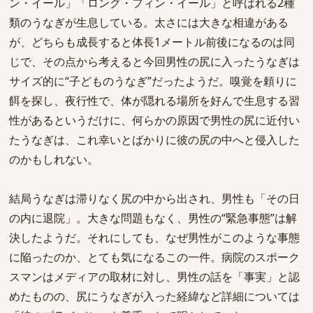
ン・イール」「ロング・フィン・イール」と呼ばれる2種
類のうなぎが生息している。太さには大きな相違がある
が、どちらも成長すると体長1メートル前後になるのは同
じで、その点から考えると今回男性の尻に入ったうなぎは
サイズ的に“子どものうなぎ”だったようだ。嗅覚を頼りに
餌を探し、夜行性で、体が隠れる場所を好んで生息する習
性があるというだけに、何らかの原因で男性の尻に近付い
たうなぎは、これ幸いとばかりに彼の尻の中へと侵入した
のかもしれない。
結局うなぎは滞りなく尻の中から出され、男性も「その日
の内に退院」。大きな問題もなく、男性の“緊急事態”は解
決したようだ。それにしても、なぜ男性がこのような事態
に陥ったのか、とても気になるこの一件。病院のスポーク
スマンはメディアの取材に対し、男性の話を「事実」と認
めたものの、尻にうなぎが入った経緯など詳細については