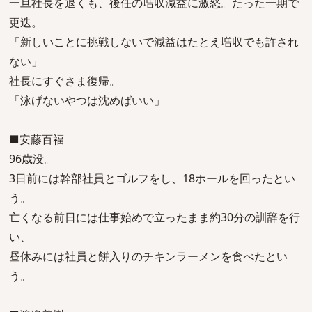
一旦社長を退くも、後任の増収減益に激怒。たった一期で
更迭。
「新しいことに挑戦しないで減益はたとえ増収でも許され
ない」
社長にすぐさま復帰。
「泳げないやつは沈めばいい」
■安藤百福
96歳没。
3日前には幹部社員とゴルフをし、18ホールを回ったとい
う。
亡くなる前日には仕事始めで立ったまま約30分の訓辞を行
い、
昼休みには社員と餅入りのチキンラーメンを食べたとい
う。