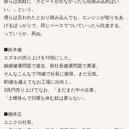
彼らは気軽に「スピードが出なかったら倍踏み込めばい
い。」という。
僕らは言われたとおり踏み込んでも、エンジンが唸りをあ
げるばっかりで、同じペースでついていったら吐血する。
っていうか、死ぬ。
■鈴木修
スズキの売り上げを10倍にした。
娘婿健康問題で逝去、前社長健康問題で勇退。
そんなこんなで78歳で社長に復帰。まだ元気。
80歳を越えてなお工場に出向く。
3兆円売り上げてなお、「まだまだ中小企業」
「土曜休んで日曜も休む奴は要らない」
■柳井正
ユニクロ社長。