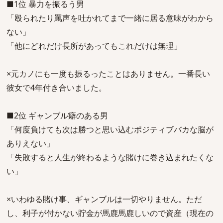
■1位 暴力を振るう男
「殴られたり罵声を吐かれてまで一緒に居る意味がわから
ない」
「他にどれだけ長所があってもこれだけは無理」
×元カノにも一度も振るったことはありません。一番長い
彼女で4年付き合いました。
■2位 ギャンブル癖のある男
「何度負けても次は勝つと思い込むポジティブバカな脳が
ありえない」
「失敗すると人生が終わるような賭けに巻き込まれたくな
い」
×いわゆる賭け事、ギャンブルは一切やりません。ただ
し、利子が付かない貯金が馬鹿馬鹿しいので資産（現在の