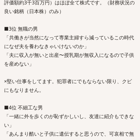
評価額約3千3百万円）はほぼ全て株式です。（財務状況の
良い銘柄（日本株）のみ）
■3位 無職の男
「共働きが当然になって専業主婦すら減っているこの時代
になぜ夫を養わなきゃいけないのか」
「夫に収入が無いと出産〜授乳期が無収入になるので子供
を産めない」
×堅い仕事をしてます。犯罪者にでもならない限り、クビ
にもなりません。
■4位 不細工な男
「一緒に外を歩くのが恥ずかしいし、友達に紹介もできな
い」
「あんまり酷いと子供に遺伝すると思うので、可哀相で無