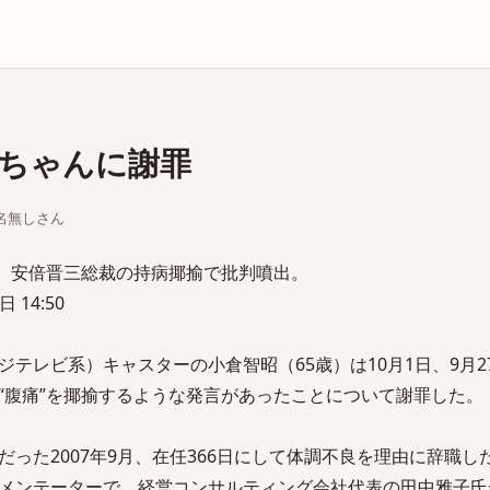
庫
ちゃんに謝罪
ちな名無しさん
罪、安倍晋三総裁の持病揶揄で批判噴出。
 14:50
テレビ系）キャスターの小倉智昭（65歳）は10月1日、9月2
“腹痛”を揶揄するような発言があったことについて謝罪した。
った2007年9月、在任366日にして体調不良を理由に辞職し
メンテーターで、経営コンサルティング会社代表の田中雅子氏