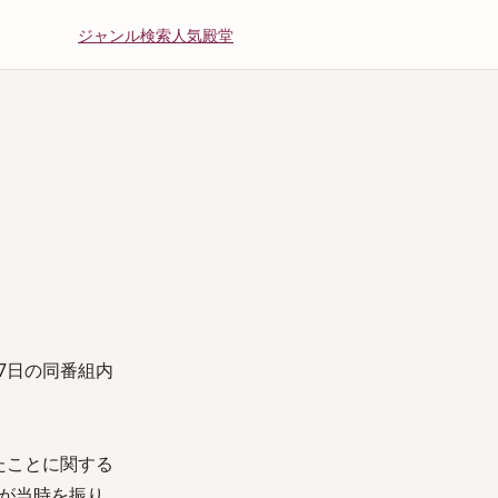
ジャンル
検索
人気
殿堂
7日の同番組内
たことに関する
が当時を振り