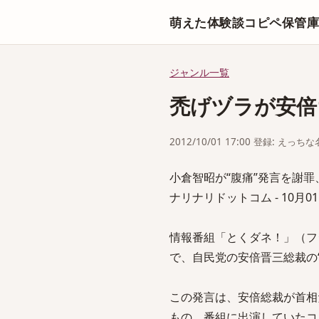
萌えた体験談コピペ保管
ジャンル一覧
禿げヅラが安倍
2012/10/01 17:00 登録: えっ
小倉智昭が“腹痛”発言を謝
ナリナリドットコム - 10月01日
情報番組「とくダネ！」（フジ
で、自民党の安倍晋三総裁の
この発言は、安倍総裁が首相だ
もの。番組に出演していたコ