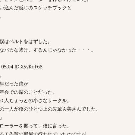
い込んだ感じのスケッチブックと
。
僕はベルトをはずした。
なバカな賭け、するんじゃなかった・・・。
 05:04 ID:XSvKqF68
。
年だった僕が
年会での席のことだった。
０人ちょっとの小さなサークル。
の一人が僕のひとつ上の先輩Ａ美さんでした。
」
ローラーを握って、僕に言った。
るＴ先輩の部屋で行われていたのですが、