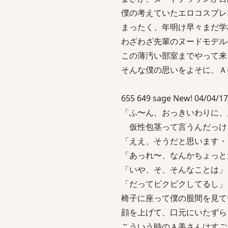
僕の考えていたエロコスプレ
まったく、年明け早々まだ学
わざわざ先輩のヌードモデル
この薄汚い部室までやって来
そんな僕の思いをよそに、Ａ
655 649 sage New! 04/04/17
「ふ〜ん、おっきいわりに、
仮性包茎って言うんだっけ
「ええ、そうだと思います・
「あっれ〜、なんかちょっと
「いや、そ、そんなことは」
「だってピクピクしてるし」
椅子に座って僕の股間を見て
顔を上げて、口元にいたずら
こういう時のＡ美さんはすご