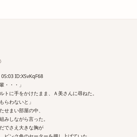
庫
う
 05:03 ID:XSvKqF68
輩・・・」
ルトに手をかけたまま、Ａ美さんに尋ねた。
もらわないと」
たせまい部屋の中、
組みしながら言った。
だでさえ大きな胸が
、ピンク色のセーターを押し上げていた。