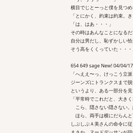
横目でじとーっと僕を見つめ
「とにかく、約束は約束。き
「は、はあ・・・」
その時はあんなことになるだ
自分は男だし、恥ずかしい恰
そう高をくくっていた・・・
654 649 sage New! 04/04/17
「へええ〜っ、けっこう立派
ジーンズにトランクスまで脱
というより、ある一部分を見
「平常時でこれだと、大きく
こら、隠さない隠さない。
ほら、両手は横にだらんと
しぶしぶＡ美さんの命令に従
まさか、ヌードデッサンが目