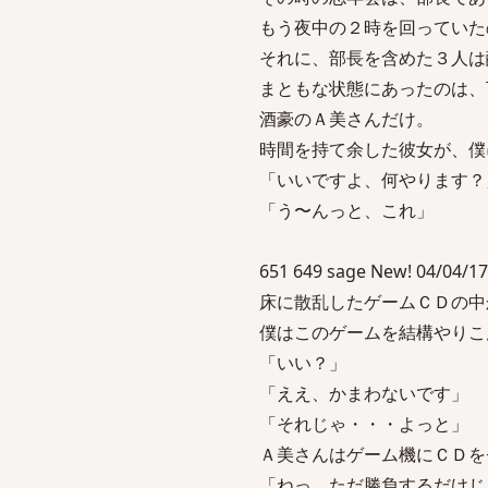
もう夜中の２時を回っていた
それに、部長を含めた３人は
まともな状態にあったのは、
酒豪のＡ美さんだけ。
時間を持て余した彼女が、僕
「いいですよ、何やります？
「う〜んっと、これ」
651 649 sage New! 04/04/17
床に散乱したゲームＣＤの中
僕はこのゲームを結構やりこ
「いい？」
「ええ、かまわないです」
「それじゃ・・・よっと」
Ａ美さんはゲーム機にＣＤを
「ねっ、ただ勝負するだけじ