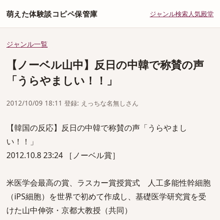
萌えた体験談コピペ保管庫
ジャンル
検索
人気
殿堂
ジャンル一覧
【ノーベル山中】反日の中韓で称賛の声
「うらやましい！！」
2012/10/09 18:11 登録: えっちな名無しさん
【韓国の反応】反日の中韓で称賛の声「うらやまし
い！！」
2012.10.8 23:24 ［ノーベル賞］
米医学会最高の賞、ラスカー賞授賞式 人工多能性幹細胞
（iPS細胞）を世界で初めて作成し、基礎医学研究賞を受
けた山中伸弥・京都大教授（共同）