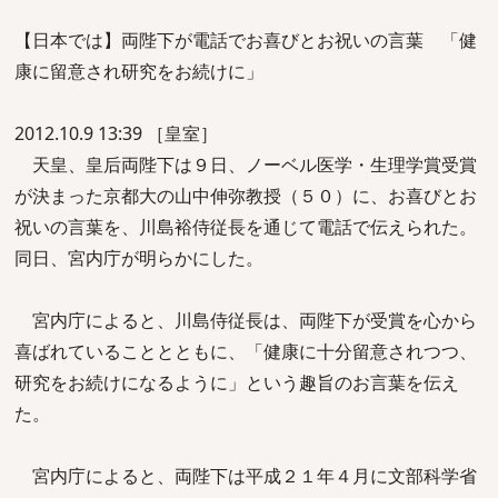
【日本では】両陛下が電話でお喜びとお祝いの言葉 「健
康に留意され研究をお続けに」
2012.10.9 13:39 ［皇室］
天皇、皇后両陛下は９日、ノーベル医学・生理学賞受賞
が決まった京都大の山中伸弥教授（５０）に、お喜びとお
祝いの言葉を、川島裕侍従長を通じて電話で伝えられた。
同日、宮内庁が明らかにした。
宮内庁によると、川島侍従長は、両陛下が受賞を心から
喜ばれていることとともに、「健康に十分留意されつつ、
研究をお続けになるように」という趣旨のお言葉を伝え
た。
宮内庁によると、両陛下は平成２１年４月に文部科学省