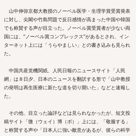
山中伸弥京都大教授のノーベル医学・生理学賞受賞発表
に対し、尖閣や竹島問題で反日感情が高まった中国や韓国
でも称賛する声が目立った。ノーベル賞受賞者が少ない両
国には、“ノーベル賞コンプレックス”があるとされ、イン
ターネット上には「うらやましい」との書き込みも見られ
た。
中国共産党機関紙、人民日報のニュースサイト「人民
網」は８日夕、日本のニュースを翻訳する形で「山中教授
の発明は再生医療に新たな道を切り開いた」などと速報し
た。
その他、目立った論評などは見られなかったが、短文投
稿サイト「微（ウェイ）博（ボ）」上には、「敬服する」
と称賛する声や「日本人に強い敵意があるが、彼らの科学