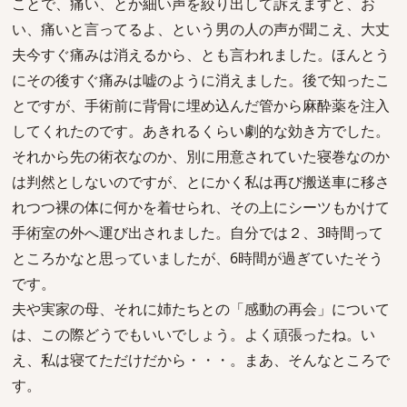
ことで、痛い、とか細い声を絞り出して訴えますと、お
い、痛いと言ってるよ、という男の人の声が聞こえ、大丈
夫今すぐ痛みは消えるから、とも言われました。ほんとう
にその後すぐ痛みは嘘のように消えました。後で知ったこ
とですが、手術前に背骨に埋め込んだ管から麻酔薬を注入
してくれたのです。あきれるくらい劇的な効き方でした。
それから先の術衣なのか、別に用意されていた寝巻なのか
は判然としないのですが、とにかく私は再び搬送車に移さ
れつつ裸の体に何かを着せられ、その上にシーツもかけて
手術室の外へ運び出されました。自分では２、3時間って
ところかなと思っていましたが、6時間が過ぎていたそう
です。
夫や実家の母、それに姉たちとの「感動の再会」について
は、この際どうでもいいでしょう。よく頑張ったね。い
え、私は寝てただけだから・・・。まあ、そんなところで
す。