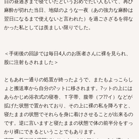
日の昼過ぎまで寝ていたというおめでたい人もいて、再び
麻酔が切れた当日、地獄のような一夜（あの強力な麻酔は
翌日になるまで使えないと言われた）を過ごさざるを得な
かった私としては羨ましい限りでした。
＜手術後の回診では毎日4人のお医者さんに裸を見られ、
股に注射もされました＞
ともあれ一通りの処置が終ったようで、またもよっこらし
ょと搬送車から自分の?ットに移されます。?ットの上には
あらかじめ浴衣式の寝巻、Ｔ字帯、腹帯（フ??イ）などが
拡げた状態で置かれており、その上に裸の私を降ろすと、
寝たままの状態でそれらを身に着けさせることが出来るの
です。逆に言いますと寝たままの状態で体の前半分をすっ
かり裸にできるということでもあります。