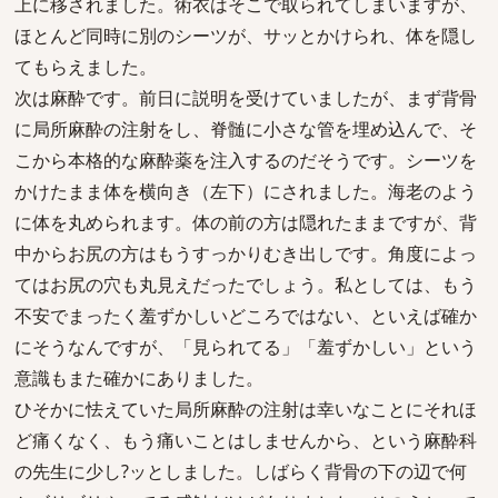
上に移されました。術衣はそこで取られてしまいますが、
ほとんど同時に別のシーツが、サッとかけられ、体を隠し
てもらえました。
次は麻酔です。前日に説明を受けていましたが、まず背骨
に局所麻酔の注射をし、脊髄に小さな管を埋め込んで、そ
こから本格的な麻酔薬を注入するのだそうです。シーツを
かけたまま体を横向き（左下）にされました。海老のよう
に体を丸められます。体の前の方は隠れたままですが、背
中からお尻の方はもうすっかりむき出しです。角度によっ
てはお尻の穴も丸見えだったでしょう。私としては、もう
不安でまったく羞ずかしいどころではない、といえば確か
にそうなんですが、「見られてる」「羞ずかしい」という
意識もまた確かにありました。
ひそかに怯えていた局所麻酔の注射は幸いなことにそれほ
ど痛くなく、もう痛いことはしませんから、という麻酔科
の先生に少し?ッとしました。しばらく背骨の下の辺で何