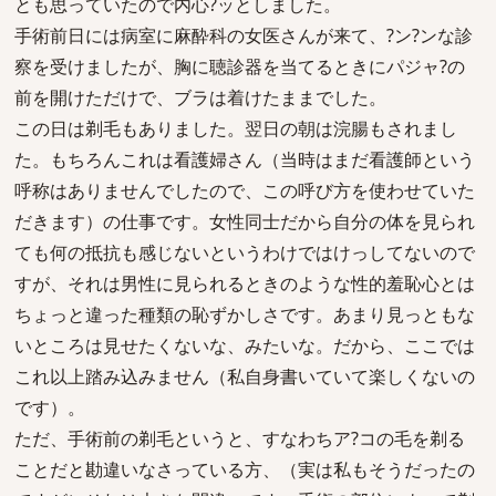
とも思っていたので内心?ッとしました。
手術前日には病室に麻酔科の女医さんが来て、?ン?ンな診
察を受けましたが、胸に聴診器を当てるときにパジャ?の
前を開けただけで、ブラは着けたままでした。
この日は剃毛もありました。翌日の朝は浣腸もされまし
た。もちろんこれは看護婦さん（当時はまだ看護師という
呼称はありませんでしたので、この呼び方を使わせていた
だきます）の仕事です。女性同士だから自分の体を見られ
ても何の抵抗も感じないというわけではけっしてないので
すが、それは男性に見られるときのような性的羞恥心とは
ちょっと違った種類の恥ずかしさです。あまり見っともな
いところは見せたくないな、みたいな。だから、ここでは
これ以上踏み込みません（私自身書いていて楽しくないの
です）。
ただ、手術前の剃毛というと、すなわちア?コの毛を剃る
ことだと勘違いなさっている方、（実は私もそうだったの