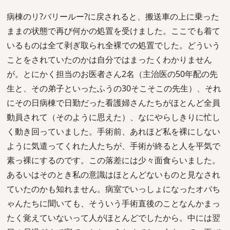
病棟のリ?バリールー?に戻されると、搬送車の上に乗った
ままの状態で再び何かの処置を受けました。ここでも着て
いるものは全て剥ぎ取られ全裸での処置でした。どういう
ことをされていたのかは自分ではまったくわかりません
が。とにかく担当のお医者さん2名（主治医の50年配の先
生と、その弟子といったふうの30そこそこの先生）、それ
にその日病棟で日勤だった看護婦さんたちがほとんど全員
動員されて（そのように思えた）、なにやらしきりに忙し
く動き回っていました。手術前、あれほど私を裸にしない
ように気遣ってくれた人たちが、手術が終ると人を平気で
素っ裸にするのです。この落差には少々面食らいました。
あるいはそのとき私の意識はほとんどないものと見なされ
ていたのかも知れません。病室でいっしょになったオバち
ゃんたちに聞いても、そういう手術直後のことなんかまっ
たく覚えていないって人がほとんどでしたから。中には翌