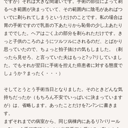
ですが）それは大きな間違いです。手術の部位によって剃
るべき範囲が決まっていて、その範囲内に陰毛があればつ
いでに剃られてしまうというだけのことです。私の場合は
胃の手術ですので乳首の下あたりから恥骨の少し上あたり
まででした。ヘアはごく上の部分を剃られただけです。き
っと子供のころのようにツルツルにされるのだ、とばかり
思っていたので、ちょっと拍子抜けの気もしました。（剃
ったら見せろ、と言っていた夫はもっと?ッ?リしていまし
た。でもそれが翌日に手術を控えた癌患者に対する態度で
しょうか？まったく・・・）
そしてとうとう手術当日となりました。そのときどんな気
持ちだったか（もちろん不安でいっぱいに決まっています
が）は、省略します。あったことだけを?ン?ンに書きま
す。
まずそれまでの病室から、同じ病棟内にあるリ?バリール