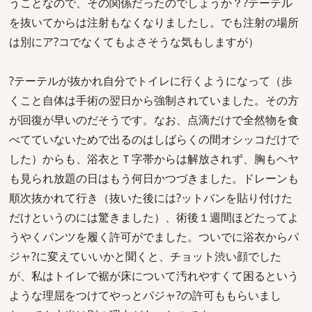
うことなので、その関係だったのでしょうか？?テーテル
を抜いてからは注射もなくなりましたし。でも注射の場所
は別にア?コでなくてもよさそうな気もしますが）
?テーテルが抜かれ自分でトイレに行くようになって（歩
くこと自体は手術の翌日から強制されていました。その方
が回復が早いのだそうです。なお、点滴だけで全然物を食
べてていないためで出るのはしばらくの間オシッコだけで
した）からも、浴衣とＴ字帯からは解放されず、胸もヘヤ
も見られ放題の日はもう何日かつづきました。ドレーンも
順次抜かれて行き（抜いた後には?ットバンを貼り付けた
だけというのには驚きました）、術後１週間ほどたってよ
うやくパンツを履く許可がでました。ついでに浴衣からパ
ジャ?に変えていいかと聞くと、チョット渋い顔でした
が、私はトイレで裾が床について汚れやすくて困るという
ような理屈をつけてやっとパジャ?の許可ももらいまし