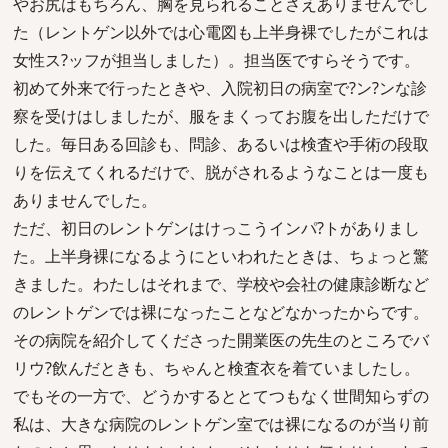
やお尻はもちろん、胸を見られることさえありませんでし
た（レントゲン以外では心電図も上半身裸でしたがこれは
女性ス?ッフが担当しました）。担当医ですらそうです。
初めて外来で行ったときや、入院初日の病室で?ン?ンな診
察を受けはしましたが、服をまくってお腹を出しただけで
した。毎日ある回診も、問診、あるいは検査や手術の段取
りを伝えてくれるだけで、脱がされるようなことは一度も
ありませんでした。
ただ、初日のレントゲンはけっこうインパ?トがありまし
た。上半身裸になるようにといわれたときは、ちょっと驚
きました。わたしはそれまで、学校や会社の健康診断など
のレントゲンでは裸になったことなどなかったからです。
その病院を紹介してくださった開業医の先生のところでバ
リウ?飲んだときも、ちゃんと検査衣を着ていましたし。
でもその一方で、どうかするととてつもなく世間知らずの
私は、大きな病院のレントゲン室では裸になるのが当り前