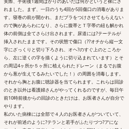
実際、手術後1週間ばかりのあいだは何かというと裸にさ
れました。まず、一日のうち4回か5回傷口の消毒がありま
す。寝巻の前が開かれ、まだブラをつけさせてもらえない
ので胸があらわになり、さらに腹帯とＴ字帯の紐も解かれ
体の前側は全てさらけ出されます。尿道には?テーテルが
挿入されたままです。その状態で傷口（??オチから縦一文
字にざっくりと切り下ろされ、オヘ?のすぐ上のところか
ら、左に逆くの字を描くように切り込まれています）とそ
の周辺4ヶ所か５ヶ所に植えられたドレーン（まるでお腹
から葱が生えてるみたいでした！）の周囲を消毒します。
それから胸とお腹に聴診器を当てられます。これらは回診
のとき以外は看護婦さんがやってくれるのですが、毎日午
前10時前後からの回診のときだけは、お医者さんが自分で
やります。
私のいた病棟には全部で４人のお医者さんがついていて、
それが前述のように?テランと若手がふたりづつ?アにな