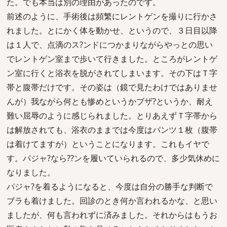
た。でも本当は別の理由があったのです。
前述のように、手術後は頻繁にレントゲンを撮りに行かさ
れました。とにかく体を動かせ、というので、３日目以降
は１人で、点滴のス?ンドにつかまりながらやっとの思い
でレントゲン室まで歩いて行きました。ところがレントゲ
ン室に行くと浴衣を脱がされてしまいます。その下はＴ字
帯と腹帯だけです。その姿は（鏡で見たわけではありませ
んが）我ながら何とも惨めというかブザ?というか、耐え
難い屈辱のように感じられました。とりあえずＴ字帯から
は解放されても、浴衣のままでは今度はパンツ１枚（腹帯
は着けてますが）ということになります。これもイヤで
す。パジャ?なら??ンを履いていられるので、多少気休めに
なりました。
パジャ?を着るようになると、今度は自分の勝手な判断で
ブラも着けました。回診のとき何か言われるかな、と思い
ましたが、何も言われずに済みました。それからはもうお