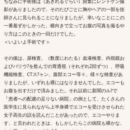
ちなみに手術後は（あきれるぐらい）頻繁にレントゲン撮
影がありましたので、そのたびごとに胸やヘアの一部を技
師さんに見られることになりましたが、幸いなことにこの
一番羞ずかしかった、横向きで立ってお腹の写真を撮るや
り方はこのときの一回だけでした。
＜いよいよ手術です＞
その後は、尿検査、（数度にわたる）血液検査、内視鏡お
よびバリウ?を飲んでの胃透視（それぞれ2回ずつ）、呼吸
機能検査、CTス?ャン、腹部エコー等々、様々な検査があ
りましたが、いずれも裸にはなりませんでした。エコーも
お腹を出すだけで済みました。それ以前に新聞のル?で
「患者への配慮の足りない病院」の例として、たくさんの
医学生に見られながら上半身裸でエコーを受けさせられた
女子高生の話を読んだことがあったので、エコーやりま
す、と言われたときは、もしかしたらこの病院も裸かな、