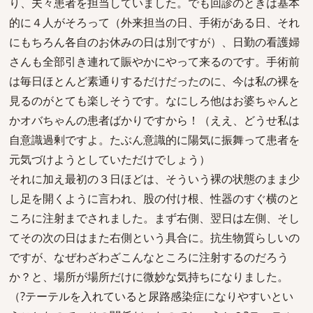
り、夫々患者を担当していました。でも回診のときは基本
的に４人がそろって（外来担当の日、手術がある日、それ
にもちろん各自のお休みの日は別ですが）、日勤の看護婦
さんも全部引き連れて賑やかにやって来るのです。手術前
は毎日ほとんど素通りするだけだったのに、今は私の裸を
見るのがとても楽しそうです。なにしろ他はお婆ちゃんと
かオバちゃんの患者ばかりですから！（ええ、どうせ私は
自意識過剰ですよ。たぶん意識的に陽気に振舞って患者を
元気づけようとしていただけでしょう）
それに加え最初の３日ほどは、そういう裸の状態のまま少
し足を開くように言われ、股の付け根、性器のすぐ横のと
ころに注射までされました。まず右側、翌日は左側、そし
てその次の日はまた右側という具合に。抗生物質らしいの
ですが、なぜわざわざこんなところに注射するのだろう
か？と、場所が場所だけに微妙な気持ちになりました。
（?テーテルを入れていると尿路感染症になりやすいとい