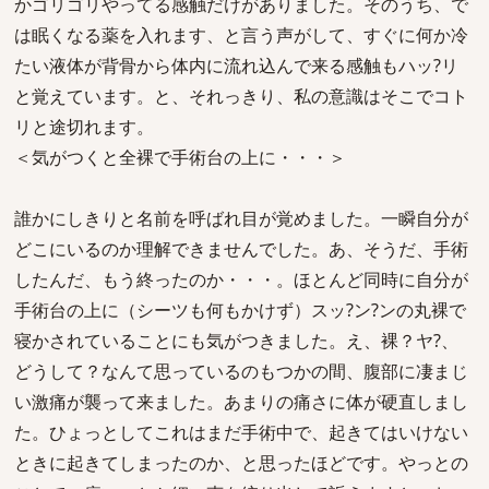
かゴリゴリやってる感触だけがありました。そのうち、で
は眠くなる薬を入れます、と言う声がして、すぐに何か冷
たい液体が背骨から体内に流れ込んで来る感触もハッ?リ
と覚えています。と、それっきり、私の意識はそこでコト
リと途切れます。
＜気がつくと全裸で手術台の上に・・・＞
誰かにしきりと名前を呼ばれ目が覚めました。一瞬自分が
どこにいるのか理解できませんでした。あ、そうだ、手術
したんだ、もう終ったのか・・・。ほとんど同時に自分が
手術台の上に（シーツも何もかけず）スッ?ン?ンの丸裸で
寝かされていることにも気がつきました。え、裸？ヤ?、
どうして？なんて思っているのもつかの間、腹部に凄まじ
い激痛が襲って来ました。あまりの痛さに体が硬直しまし
た。ひょっとしてこれはまだ手術中で、起きてはいけない
ときに起きてしまったのか、と思ったほどです。やっとの