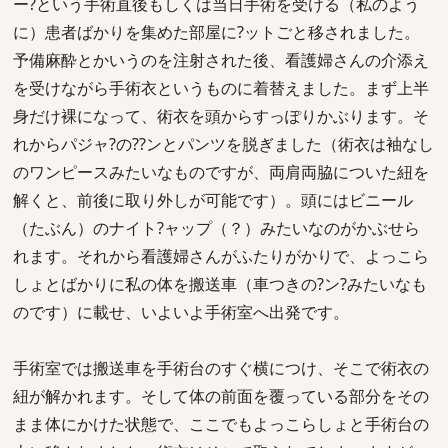
ー?という手術直後もしくは当日手術を受ける（私のよう
に）患者ばかりを集めた部屋に?ットごと移されました。
予備麻酔とかいうのを注射された後、看護婦さんの介添え
を受けながら手術衣というものに着替えました。まず上半
身だけ裸になって、術衣を頭からすっぽりかぶります。そ
れからパジャ?の??ンとパンツを脱ぎました（術衣は袖なし
のワンピースみたいなものですが、両肩両脇についた紐を
解くと、前後に取り外しが可能です）。頭にはビニール
（たぶん）のナイト?ャップ（？）みたいなのがかぶせら
れます。それから看護婦さんがふたりがかりで、よっこら
しょとばかりに私の体を搬送車（車つきの?ン?みたいなも
のです）に載せ、いよいよ手術室へ出発です。
手術室では搬送車を手術台のすぐ横につけ、そこで術衣の
紐が解かれます。そして体の前面を覆っている部分をその
まま体にかけた状態で、ここでもよっこらしょと手術台の