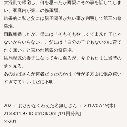
大混乱で帰宅し、何を思ったか両親にその事を話してしま
い、家庭内が第二の修羅場。
結果的に私と父には親子関係が無い事が判明して第三の修
羅場。
両親離婚したが、母には「そもそも欲しくて出来た子じゃ
ないからいらない」、父には「自分の子でもないのに育て
たく無い」と言われ第四の修羅場。
結局親戚の養子になって今に至るが、今でもたまに当時の
夢を見る。
あのおばさんが何者だったのかは（母が多方面に恨み買い
すぎてて）いまだに不明。
202 ： おさかなくわえた名無しさん ： 2012/07/19(木)
21:48:11.97 ID:btrDIkQm [1/1回発言]
>>201