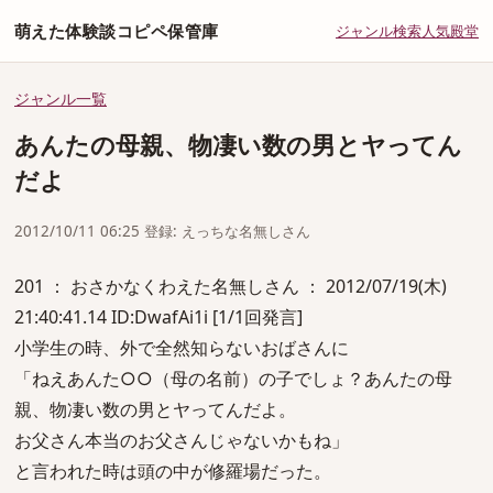
萌えた体験談コピペ保管庫
ジャンル
検索
人気
殿堂
ジャンル一覧
あんたの母親、物凄い数の男とヤってん
だよ
2012/10/11 06:25 登録: えっちな名無しさん
201 ： おさかなくわえた名無しさん ： 2012/07/19(木)
21:40:41.14 ID:DwafAi1i [1/1回発言]
小学生の時、外で全然知らないおばさんに
「ねえあんた○○（母の名前）の子でしょ？あんたの母
親、物凄い数の男とヤってんだよ。
お父さん本当のお父さんじゃないかもね」
と言われた時は頭の中が修羅場だった。