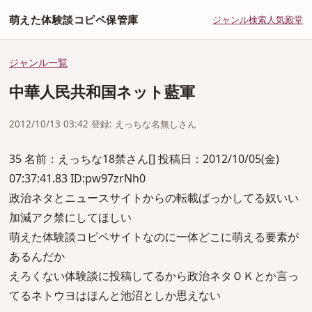
萌えた体験談コピペ保管庫
ジャンル
検索
人気
殿堂
ジャンル一覧
中華人民共和国ネット藍軍
2012/10/13 03:42 登録: えっちな名無しさん
35 名前：えっちな18禁さん[] 投稿日：2012/10/05(金)
07:37:41.83 ID:pw97zrNh0
政治ネタとニュースサイトからの転載ばっかしてる奴いい
加減アク禁にしてほしい
萌えた体験談コピペサイトなのに一体どこに萌える要素が
あるんだか
えろくない体験談に投稿してるから政治ネタＯＫとか言っ
てるネトウヨはほんと池沼としか思えない