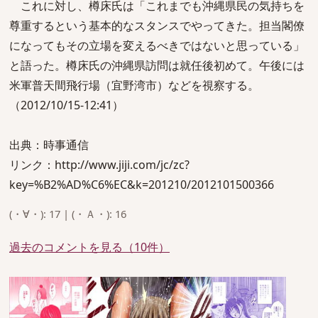
これに対し、樽床氏は「これまでも沖縄県民の気持ちを
尊重するという基本的なスタンスでやってきた。担当閣僚
になってもその立場を変えるべきではないと思っている」
と語った。樽床氏の沖縄県訪問は就任後初めて。午後には
米軍普天間飛行場（宜野湾市）などを視察する。
（2012/10/15-12:41）
出典：時事通信
リンク：http://www.jiji.com/jc/zc?
key=%B2%AD%C6%EC&k=201210/2012101500366
(・∀・): 17 | (・Ａ・): 16
過去のコメントを見る（10件）