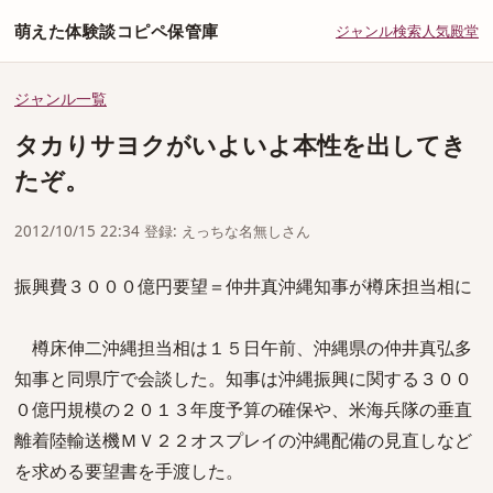
萌えた体験談コピペ保管庫
ジャンル
検索
人気
殿堂
ジャンル一覧
タカりサヨクがいよいよ本性を出してき
たぞ。
2012/10/15 22:34 登録: えっちな名無しさん
振興費３０００億円要望＝仲井真沖縄知事が樽床担当相に
樽床伸二沖縄担当相は１５日午前、沖縄県の仲井真弘多
知事と同県庁で会談した。知事は沖縄振興に関する３００
０億円規模の２０１３年度予算の確保や、米海兵隊の垂直
離着陸輸送機ＭＶ２２オスプレイの沖縄配備の見直しなど
を求める要望書を手渡した。