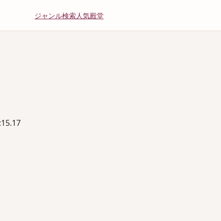
ジャンル
検索
人気
殿堂
5.17