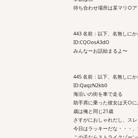
待ち合わせ場所は某マリ○ア
443 名前：以下、名無しにかわりま
ID:CQOosA3dO
みんなーお話始まるよ〜
445 名前：以下、名無しにかわりま
ID:QaqzN2kb0
海沿いの街を車で走る
助手席に乗った彼女は天○に
歳は俺と同じ21歳
さすがにおしゃれだし、スレ
今日はラッキーだな・・・、
この子ならストライクゾーン