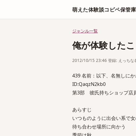
萌えた体験談コピペ保管
ジャンル一覧
俺が体験したこ
2012/10/15 23:46 登録: えっ
439 名前：以下、名無しにかわりま
ID:QaqzN2kb0
第3部 彼氏持ちショップ店
あらすじ
いつものように出会い系で女
待ち合わせ場所に向かう
季節は秋