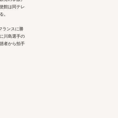
使館は同テレ
る。
フランスに勝
に川島選手の
聴者から拍手