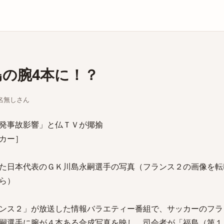
庫
島の腕4本に！？
ちな名無しさん
原発事故影響」と仏ＴＶが揶揄
サッカー］
た日本代表のＧＫ川島永嗣選手の写真（フランス２の画像を転
ら）
ンス２」が放送した情報バラエティー番組で、サッカーのフラ
嗣選手に腕が４本ある合成写真を映し、司会者が「福島（第１