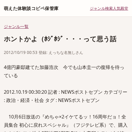
萌えた体験談コピペ保管庫
ジャンル
検索
人気
殿堂
ジャンル一覧
ホントかよ（ﾎｼﾞﾎｼﾞ・・・って思う話
2012/10/19 00:53 登録: えっちな名無しさん
4億円豪邸建てた加藤浩次 今でも山本圭一の復帰を待っ
ている
2012.10.19 00:30:20 記者 : NEWSポストセブン カテゴリー
: 政治・経済・社会 タグ : NEWSポストセブン
10月6日放送の『めちゃ×2イケてるッ！16周年だョ！全
員集合 初心に戻れスペシャル』（フジテレビ系）で、購入