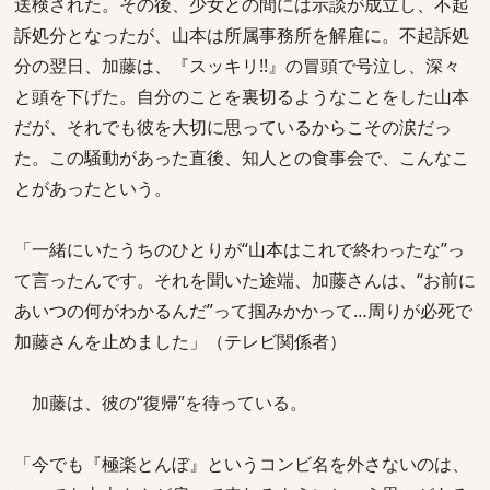
送検された。その後、少女との間には示談が成立し、不起
訴処分となったが、山本は所属事務所を解雇に。不起訴処
分の翌日、加藤は、『スッキリ!!』の冒頭で号泣し、深々
と頭を下げた。自分のことを裏切るようなことをした山本
だが、それでも彼を大切に思っているからこその涙だっ
た。この騒動があった直後、知人との食事会で、こんなこ
とがあったという。
「一緒にいたうちのひとりが“山本はこれで終わったな”っ
て言ったんです。それを聞いた途端、加藤さんは、“お前に
あいつの何がわかるんだ”って掴みかかって…周りが必死で
加藤さんを止めました」（テレビ関係者）
加藤は、彼の“復帰”を待っている。
「今でも『極楽とんぼ』というコンビ名を外さないのは、