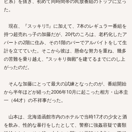
ビ系）を抜き、初めて同時間帯の民放番組のトップに立っ
た。
現在、『スッキリ!!』に加えて、7本のレギュラー番組を
持つ超売れっ子の加藤だが、20代のころは、老朽化したア
パートの2階に住み、その1階のバーでアルバイトをして生
計を立てていた。そこから彼は、懸命な努力を重ね、幾多
の苦難を乗り越え、“スッキリ御殿”を建てるまでにのし上
がったのだ。
そんな加藤にとって最大の試練となったのが、番組開始
から半年ほどが経った2006年10月に起こった相方・山本圭
一（44才）の不祥事だった。
山本は、北海道函館市内のホテルで当時17才の少女と酒
を飲み、性的な暴行をしたとして、警察に強姦容疑で書類