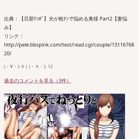
出典：【旦那ﾁﾝﾎﾟ】夫が粗ﾁﾝで悩める奥様 Part2【妻悩
み】
リンク：
http://pele.bbspink.com/test/read.cgi/couple/13116768
20/
(・∀・): 6 | (・Ａ・): 12
過去のコメントを見る（3件）