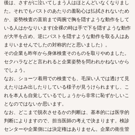
後は、さすがに泣いてしまう人はほとんどいなくなりまし
た。それでもバストのあたりの羞恥心は払拭されないため
か、姿勢検査の直前まで両腕で胸を隠すような動作をして
いる人はかなりいます(全裸の時は手で下を隠すような動作
が大半を占め、逆にバストを隠すような動作を取る人はあ
まりいませんでしたの対称的だと思いました）。
その企業も昨年から身体検査そのものを取りやめました。
セクハラなどと言われると企業姿勢を問われかねないから
でしょう。
なお、ショーツ着用での検査でも、毛深い人では透けて見
えたりはみ出したりしている様子が見うけられますし、こ
れを本人も自覚しているでしょうから非常に恥ずかしいこ
となのではないか思います。
なお、どこまで脱衣させるかの判断は、基本的には医学的
判断によりますので、担当医師の考えで決まります。検診
センターや企業側には決定権はありません。企業の衛生管