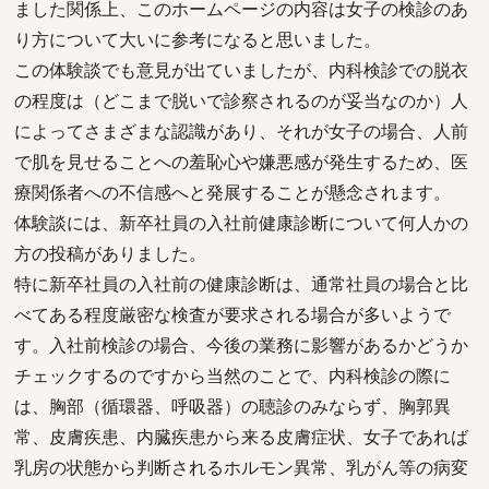
ました関係上、このホームページの内容は女子の検診のあ
り方について大いに参考になると思いました。
この体験談でも意見が出ていましたが、内科検診での脱衣
の程度は（どこまで脱いで診察されるのが妥当なのか）人
によってさまざまな認識があり、それが女子の場合、人前
で肌を見せることへの羞恥心や嫌悪感が発生するため、医
療関係者への不信感へと発展することが懸念されます。
体験談には、新卒社員の入社前健康診断について何人かの
方の投稿がありました。
特に新卒社員の入社前の健康診断は、通常社員の場合と比
べてある程度厳密な検査が要求される場合が多いようで
す。入社前検診の場合、今後の業務に影響があるかどうか
チェックするのですから当然のことで、内科検診の際に
は、胸部（循環器、呼吸器）の聴診のみならず、胸郭異
常、皮膚疾患、内臓疾患から来る皮膚症状、女子であれば
乳房の状態から判断されるホルモン異常、乳がん等の病変