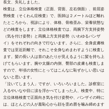
長文、失礼しました。
検査は、立位体格検査（正面、背面、左右側面）、前屈姿
勢検査（そくわん症検査）で、医師は２メートルほど離れ
たところから、視診により、体格、骨格歪み、栄養状態な
どの検査をします。立位体格検査では、両腕下方支持姿勢
（気を付け姿勢）と両腕上方支持姿勢（いわゆるバンザ
イ）をそれぞれの向きで行ないます。さらに、全身皮膚検
査では至近距離で、それこそ全身なめまわすように検査し
ます。髪の長い人は首のあたりが見えるように髪を持ち上
げてもらいます。腕や太腿の内側、臀部の皮膚も検査しま
すので、年頃の女性にとってはこんなに恥ずかしい思いは
ないと思います。
「泣いてしまう人」ですが、いろいろいました。診察室に
入るやいなや目に涙を浮かべてしまった人、検査中、特に
立位体格検査で正面向き気を付け姿勢や、バンザイの時に
は、ほとんどの人が羞恥心から顔を歪め唇を噛み締めます