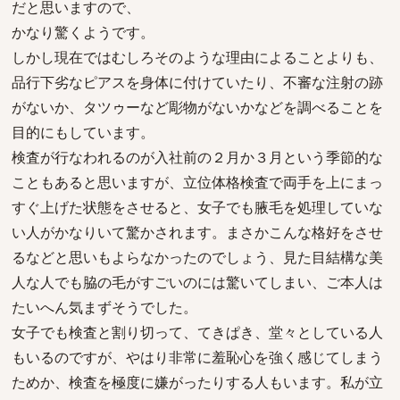
だと思いますので、
かなり驚くようです。
しかし現在ではむしろそのような理由によることよりも、
品行下劣なピアスを身体に付けていたり、不審な注射の跡
がないか、タツゥーなど彫物がないかなどを調べることを
目的にもしています。
検査が行なわれるのが入社前の２月か３月という季節的な
こともあると思いますが、立位体格検査で両手を上にまっ
すぐ上げた状態をさせると、女子でも腋毛を処理していな
い人がかなりいて驚かされます。まさかこんな格好をさせ
るなどと思いもよらなかったのでしょう、見た目結構な美
人な人でも脇の毛がすごいのには驚いてしまい、ご本人は
たいへん気まずそうでした。
女子でも検査と割り切って、てきぱき、堂々としている人
もいるのですが、やはり非常に羞恥心を強く感じてしまう
ためか、検査を極度に嫌がったりする人もいます。私が立