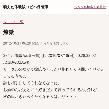
萌えた体験談コピペ保管庫
ジャンル
検索
人気
殿堂
ジャンル一覧
煉獄
2012/10/27 06:28 登録: えっちな名無しさん
354： 看護師(埼玉県) []：2010/07/18(日) 20:28:33.02
ID:zDwDzAwK
サークルのなかで彼氏つくったり別れたり何回かくりかえ
してるうちに
誰も相手にしてくれなくなった。
お酒のんだあとに「好きだ」て言ってくれるんだけど
次の日おきたら冷たくなる人ばかり・・・