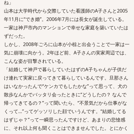
ね」
山本は大学時代から交際していた看護師のA子さんと2005
年11月に“でき婚”。2006年7月には長女が誕生している。
一家は神戸市内のマンションで幸せな家庭を築いていたは
ずだった。
しかし、2008年ごろに山本が小椋と出会うことで一家は一
気に崩壊に向かう。2年ほど前、A子さんの実家周辺では、
こんな姿が目撃されている。
「結婚して神戸で暮らしていたはずのA子ちゃんが子供だ
け連れて実家に戻ってきて暮らしているんです。旦那さん
はいなかったんで“ケンカでもしたかな”って思って、犬の
散歩なんかでバッタリ会ったときに“どうしたの？ なんで
帰ってきてるの？”って聞いたら、“不景気だから仕事がな
くって…”ってゲッソリした顔でいうんです。“結婚してる
はずじゃ？”って一瞬思ったんですけど、あまりの悲愴感
に、それ以上何も聞くことはできませんでした。とにかく