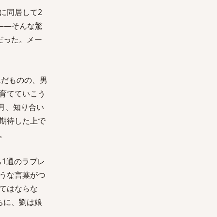
に同居して2
――そんな驚
だった。メー
んだものの、男
育てていこう
月、知り合い
期待した上で
。
ら1通のラブレ
うな言葉がつ
てはならな
ちに、劉は娘