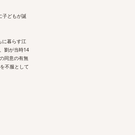
間に子どもが誕
もに暮らす江
、劉が当時14
の同意の有無
決を不服として