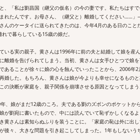
と、「私は劉昌国（継父の仮名）の今の妻です。私たちはすで
まれたんです。お母さん、（継父と）離婚してください……」
さんのケータイに送られてきたのは、今年4月のある日のこと
離れで暮らしている15歳の娘だ。
ている実の親子。黄さんは1996年に前の夫と結婚して娘を産
に離婚を告げられてしまう。当初、黄さんは女手ひとつで娘を
であることが徐々に娘の心を蝕んでいったことから、2006年2
再婚した。もちろん、黄さんは娘が今よりも幸せになるものと
この決断が家庭を、親子関係を崩壊させる原因となってしまう
09年、娘がまだ12歳のころ。夫である劉のズボンのポケットか
娘が劉宛に書いたもので、中には読んでいて恥ずかしくなるよ
き黄さんは素知らぬふりを装うことに。「家庭の恥は外に出し
が後々、大きな問題を引き起こしてしまった。1年もしないう