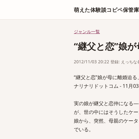
萌えた体験談コピペ保管
ジャンル一覧
“継父と恋”娘
2012/11/03 20:22 登録: えっ
“継父と恋”娘が母に離婚迫
ナリナリドットコム - 11月03日
実の娘が継父と恋仲になる―
が、世の中にはそうしたケー
娘から、突然、母親のケータ
でいる。