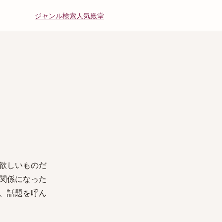
ジャンル
検索
人気
殿堂
欲しいものだ
関係になった
、話題を呼ん