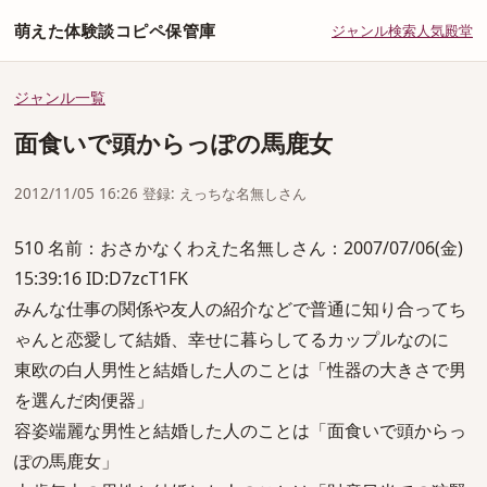
萌えた体験談コピペ保管庫
ジャンル
検索
人気
殿堂
ジャンル一覧
面食いで頭からっぽの馬鹿女
2012/11/05 16:26 登録: えっちな名無しさん
510 名前：おさかなくわえた名無しさん：2007/07/06(金)
15:39:16 ID:D7zcT1FK
みんな仕事の関係や友人の紹介などで普通に知り合ってち
ゃんと恋愛して結婚、幸せに暮らしてるカップルなのに
東欧の白人男性と結婚した人のことは「性器の大きさで男
を選んだ肉便器」
容姿端麗な男性と結婚した人のことは「面食いで頭からっ
ぽの馬鹿女」