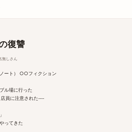
庫
の復讐
ちな名無しさん
ノート） ○○フィクション
ブル場に行った
員に注意された----
」
やってきた