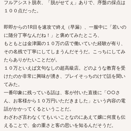
フルアシスト脱衣、「脱がせてぇ」ありで、序盤の採点は
１００点だった。
即即からの1R目を速攻で終え（早漏）、一服中に「若いの
に随分丁寧なんだね！」と褒めてみたところ、
もともとは金津園の１０万の店で働いていた経験が有り、
その名残で丁寧にしてしまうんだそうだ。こっちにしてみ
たらありがたいことだが。
１０万といえば文句なしの超高級店。どのような教育を受
けたのか非常に興味が湧き、プレイそっちのけで話を聞い
てみた。
一番印象に残っている話は、客が付いた直後に「○○さ
ん、お客様から１０万円いただきました」という内容の電
話がかかってくるということだ。
わざわざ言わなくてもいいことなのにあえて嬢に何度も伝
えることで、金の重さと客の思いを知るんだそうだ。