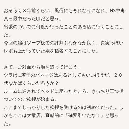
おそらく３年前くらい、風俗にもそれなりになれ、NS中毒
真っ最中だった頃だと思う。
出張のついでに何度か行ったことのある店に行くことにし
た。
今回の嬢はソープ板での評判もなかなか良く、真実っぽい
レポも上がっていた嬢を指名することにした。
さて、ご対面から順を追って行こう。
ツラは…若干のパネマジはあるとしてもいいほうだ。２０
代なかばくらいだろうか？
ルームに通されてベッドに座ったところ、きっちり三つ指
ついてのご挨拶が始まる。
ここまでしっかりした挨拶を受けるのは初めてだった。し
かもここは大衆店。直感的に「確変引いたな！」と思っ
た。