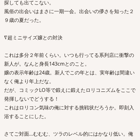
探しても出てこない。
風俗の出会いはまさに一期一会。出会いの儚さを知った２
９歳の夏だった。
∇超ミニサイズ嬢との対決
これは多分２年前くらい。いつも行ってる系列店に衝撃の
新人が。なんと身長143cmとのこと。
嬢の表示年齢は24歳。新人でこの年とは、実年齢は間違い
なく俺より年上だな。
だが、コミックLO等で鍛えに鍛えたロリコニズムをここで
発揮しないでどうする！
これはロリコン気味の俺に対する挑戦状だろうか。即刻入
浴することにした。
さてご対面…むむむ、ツラのレベル的にはかなり低い。俺