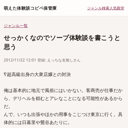
萌えた体験談コピペ保管庫
ジャンル
検索
人気
殿堂
ジャンル一覧
せっかくなのでソープ体験談を書こうと
思う
2012/11/22 12:01 登録: えっちな名無しさん
∇超高級出身の大衆店嬢との対決
俺は基本的に地元で風俗にはいかない。客商売が仕事だか
ら、デリヘルを頼むとアレなことになる可能性があるから
だ。
んで、いつも出張やほかの用事をこじつけ東京に行く。具
体的には日暮里や鶯谷あたりに。