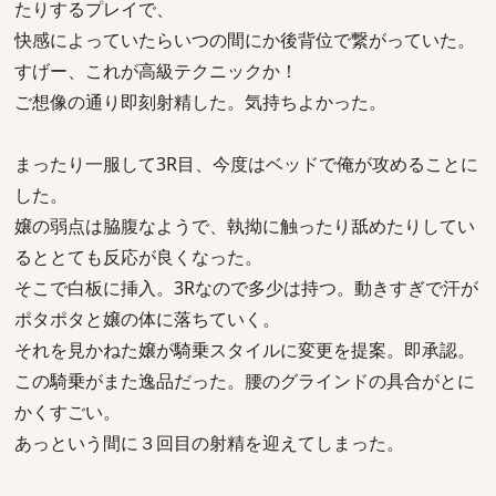
たりするプレイで、
快感によっていたらいつの間にか後背位で繋がっていた。
すげー、これが高級テクニックか！
ご想像の通り即刻射精した。気持ちよかった。
まったり一服して3R目、今度はベッドで俺が攻めることに
した。
嬢の弱点は脇腹なようで、執拗に触ったり舐めたりしてい
るととても反応が良くなった。
そこで白板に挿入。3Rなので多少は持つ。動きすぎで汗が
ポタポタと嬢の体に落ちていく。
それを見かねた嬢が騎乗スタイルに変更を提案。即承認。
この騎乗がまた逸品だった。腰のグラインドの具合がとに
かくすごい。
あっという間に３回目の射精を迎えてしまった。