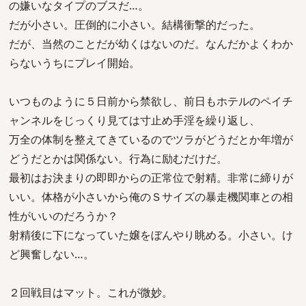
の嫌いなタイプのブスだ…。
だが小さい。圧倒的に小さい。結構衝撃的だった。
だが、当然のことだが幼くはないのだ。なんだかよくわか
らないうちにプレイ開始。
いつものように５日前から禁欲し、前日もホテルのペイチ
ャンネルをじっくり見ては寸止め手淫を繰り返し、
万全の体制を整えてきているのでツラがどうだとか年増が
どうだとかは関係ない。行為に励むだけだ。
最初はお決まりの即即からの正常位で射精。非常に締りが
いい。体格が小さいから俺のＳサイズの暴走機関車との相
性がいいのだろうか？
射精後に下になっていた嬢をぼんやり眺める。小さい。け
ど興奮しない…。
２回戦目はマット。これが微妙。