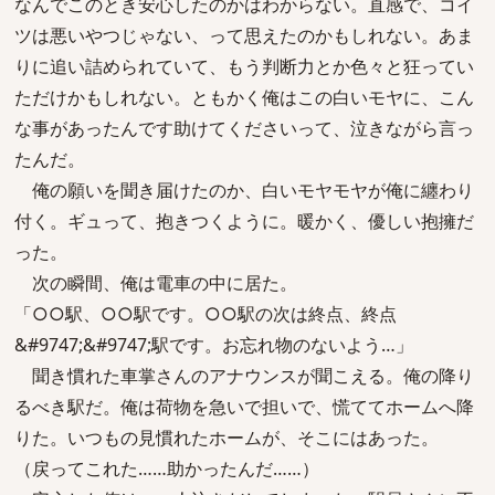
なんでこのとき安心したのかはわからない。直感で、コイ
ツは悪いやつじゃない、って思えたのかもしれない。あま
りに追い詰められていて、もう判断力とか色々と狂ってい
ただけかもしれない。ともかく俺はこの白いモヤに、こん
な事があったんです助けてくださいって、泣きながら言っ
たんだ。
俺の願いを聞き届けたのか、白いモヤモヤが俺に纏わり
付く。ギュって、抱きつくように。暖かく、優しい抱擁だ
った。
次の瞬間、俺は電車の中に居た。
「○○駅、○○駅です。○○駅の次は終点、終点
&#9747;&#9747;駅です。お忘れ物のないよう…」
聞き慣れた車掌さんのアナウンスが聞こえる。俺の降り
るべき駅だ。俺は荷物を急いで担いで、慌ててホームへ降
りた。いつもの見慣れたホームが、そこにはあった。
（戻ってこれた……助かったんだ……）