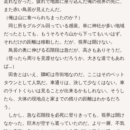
走れなかった。疲れで地面に座り込んだ俺の視界の先に、
また赤い鳥居が見えたんだ。
（俺は山に食べられちまったのか？）
同じ所をグルグル回っている感覚。単に神社が多い地域
だったとしても、もうそろそろ山から下ってもいいはず。
それだけの距離は移動した。だが、視界は開けない。
鳥居の奥に伸びる石階段は急だが、高さもありそうだ。
（登ったら周りを見渡せないだろうか。大きな道でもあれ
ば…）
田舎とはいえ、隣町は市街地なのだ。ここはそのベット
タウンとして人気だ。車通りは、決して少なくはない。車
のライトくらいは見ることが出来るかもしれない。そうし
たら、大体の現地点と家までの残りの距離はわかるだろ
う。
しかし、急な石階段を必死に登りきっても、視界は開け
なかった。巨木が空すら遮っていたのだ。より一層、不気