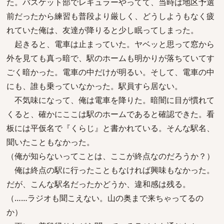
た。バスケット部でレギュラーやってて、当時は地区予選
前だったから練習も普段より厳しく、どうしようもなく疲
れていた俺は、友達が降りると少し眠ってしまった。
起きると、電車は止まっていた。ヤベッと思って窓から
外を見ても真っ暗で、駅のホームも明かりが落ちていてす
ごく暗かった。電車の中だけが明るい。そして、電車の中
にも、誰も乗っていなかった。駅員すら居ない。
不気味になって、俺は電車を降りた。暗闇に目が慣れて
くると、確かにここは駅のホームであると確認できた。看
板には平仮名で『くらじ』と書かれている。そんな駅名、
聞いたこともなかった。
（俺が知らないってことは、ここが終点なのだろうか？）
俺は終点の駅に行ったこともなければ興味もなかった。
だが、こんな駅名だったかどうか、違和感は残る。
（……ラジオも聞こえない。山の奥まで来ちゃってるの
か）