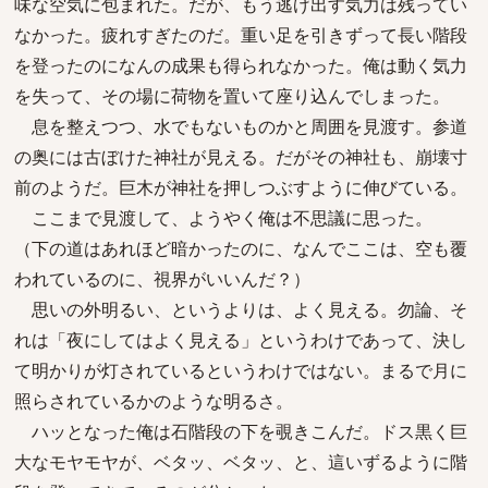
味な空気に包まれた。だが、もう逃げ出す気力は残ってい
なかった。疲れすぎたのだ。重い足を引きずって長い階段
を登ったのになんの成果も得られなかった。俺は動く気力
を失って、その場に荷物を置いて座り込んでしまった。
息を整えつつ、水でもないものかと周囲を見渡す。参道
の奥には古ぼけた神社が見える。だがその神社も、崩壊寸
前のようだ。巨木が神社を押しつぶすように伸びている。
ここまで見渡して、ようやく俺は不思議に思った。
（下の道はあれほど暗かったのに、なんでここは、空も覆
われているのに、視界がいいんだ？）
思いの外明るい、というよりは、よく見える。勿論、そ
れは「夜にしてはよく見える」というわけであって、決し
て明かりが灯されているというわけではない。まるで月に
照らされているかのような明るさ。
ハッとなった俺は石階段の下を覗きこんだ。ドス黒く巨
大なモヤモヤが、ベタッ、ベタッ、と、這いずるように階