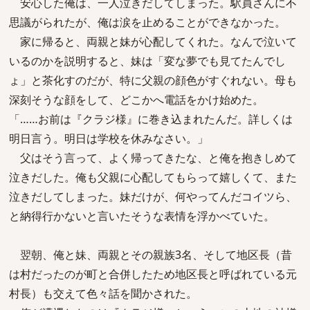
安心した俺は、一人泣きだしてしまった。駅員さんに不
思議がられたが、俺は涙を止めることができなかった。
家に帰ると、両親と妹が心配してくれた。なんで泣いて
いるのかを説明すると、妹は「変な夢でも見てたんでし
ょ」と茶化すのだが、特に父親の顔色がすぐれない。母も
深刻そうな顔をして、どこかへ電話をかけ始めた。
「……お前は『クラジ様』に巻き込まれたんだ。詳しくは
明日言う。明日は学校を休みなさい。」
父はそう言って、よく帰ってきたな、と俺を抱きしめて
泣きだした。俺も父親に心配してもらって嬉しくて、また
泣きだしてしまった。妹だけが、何やってんだコイツら、
と納得行かないと言いたそうな表情を浮かべていた。
翌朝、俺と妹、両親とその親族3名、そして地区長（昔
は村だったのが町と合併したため地区長と呼ばれている元
村長）も交えて色々話を聞かされた。