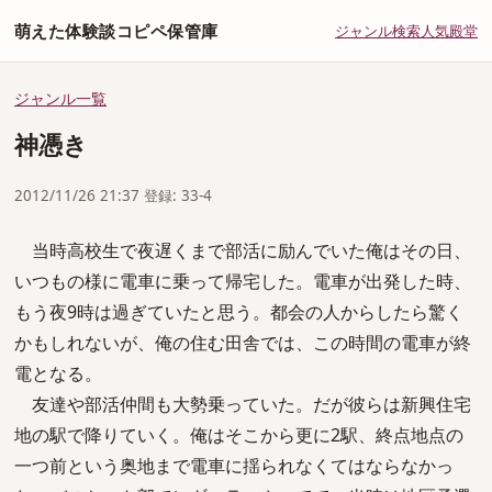
萌えた体験談コピペ保管庫
ジャンル
検索
人気
殿堂
ジャンル一覧
神憑き
2012/11/26 21:37 登録: 33-4
当時高校生で夜遅くまで部活に励んでいた俺はその日、
いつもの様に電車に乗って帰宅した。電車が出発した時、
もう夜9時は過ぎていたと思う。都会の人からしたら驚く
かもしれないが、俺の住む田舎では、この時間の電車が終
電となる。
友達や部活仲間も大勢乗っていた。だが彼らは新興住宅
地の駅で降りていく。俺はそこから更に2駅、終点地点の
一つ前という奥地まで電車に揺られなくてはならなかっ