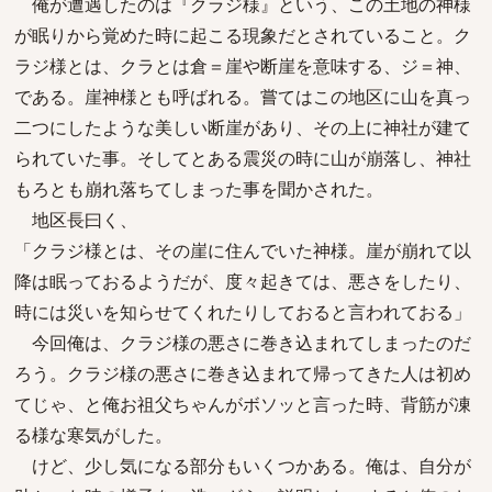
俺が遭遇したのは『クラジ様』という、この土地の神様
が眠りから覚めた時に起こる現象だとされていること。ク
ラジ様とは、クラとは倉＝崖や断崖を意味する、ジ＝神、
である。崖神様とも呼ばれる。嘗てはこの地区に山を真っ
二つにしたような美しい断崖があり、その上に神社が建て
られていた事。そしてとある震災の時に山が崩落し、神社
もろとも崩れ落ちてしまった事を聞かされた。
地区長曰く、
「クラジ様とは、その崖に住んでいた神様。崖が崩れて以
降は眠っておるようだが、度々起きては、悪さをしたり、
時には災いを知らせてくれたりしておると言われておる」
今回俺は、クラジ様の悪さに巻き込まれてしまったのだ
ろう。クラジ様の悪さに巻き込まれて帰ってきた人は初め
てじゃ、と俺お祖父ちゃんがボソッと言った時、背筋が凍
る様な寒気がした。
けど、少し気になる部分もいくつかある。俺は、自分が