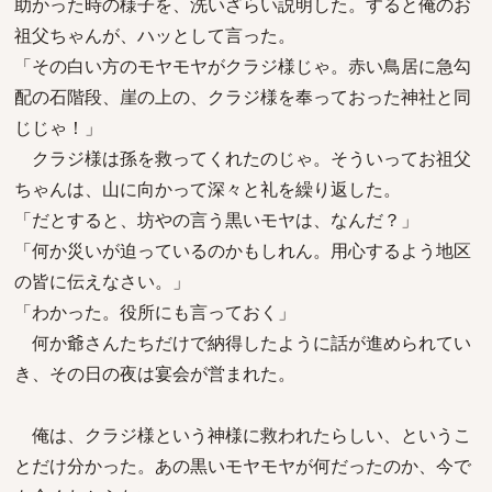
助かった時の様子を、洗いざらい説明した。すると俺のお
祖父ちゃんが、ハッとして言った。
「その白い方のモヤモヤがクラジ様じゃ。赤い鳥居に急勾
配の石階段、崖の上の、クラジ様を奉っておった神社と同
じじゃ！」
クラジ様は孫を救ってくれたのじゃ。そういってお祖父
ちゃんは、山に向かって深々と礼を繰り返した。
「だとすると、坊やの言う黒いモヤは、なんだ？」
「何か災いが迫っているのかもしれん。用心するよう地区
の皆に伝えなさい。」
「わかった。役所にも言っておく」
何か爺さんたちだけで納得したように話が進められてい
き、その日の夜は宴会が営まれた。
俺は、クラジ様という神様に救われたらしい、というこ
とだけ分かった。あの黒いモヤモヤが何だったのか、今で