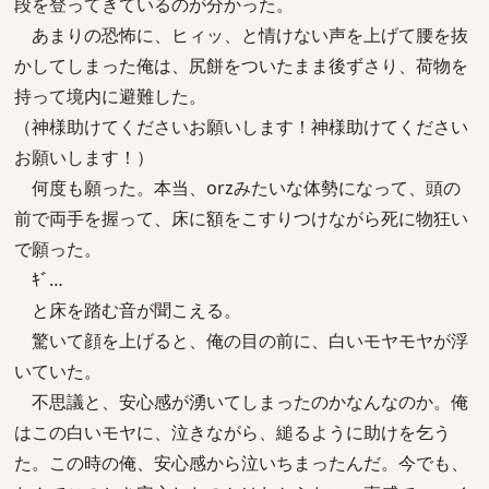
段を登ってきているのが分かった。
あまりの恐怖に、ヒィッ、と情けない声を上げて腰を抜
かしてしまった俺は、尻餅をついたまま後ずさり、荷物を
持って境内に避難した。
（神様助けてくださいお願いします！神様助けてください
お願いします！）
何度も願った。本当、orzみたいな体勢になって、頭の
前で両手を握って、床に額をこすりつけながら死に物狂い
で願った。
ｷﾞ…
と床を踏む音が聞こえる。
驚いて顔を上げると、俺の目の前に、白いモヤモヤが浮
いていた。
不思議と、安心感が湧いてしまったのかなんなのか。俺
はこの白いモヤに、泣きながら、縋るように助けを乞う
た。この時の俺、安心感から泣いちまったんだ。今でも、