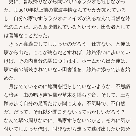
更に、普段帰りながら聞いているラジオも通じなかっ
た。まぁ10年以上前の電波事情なんてたかが知れている
し、自分の家ですらラジオにノイズが入るなんて当然な時
代のことだ。ある意味慣れているというか、田舎者として
は普通なことだった。
きっと寝過ごしてしまったのだろう。仕方ない、と俺は
駅から出た。ここが終点だとすれば、線路沿いに歩いてい
けば、その内自分の駅につくはず。ホームから出た俺は、
駅の前の舗装されていない田舎道を、線路に添って歩き始
めた。
月はでているのに地面を照らしていないような、不思議
な暗さ。虫の鳴き声や風が草木を揺らす音、そして、土を
踏み歩く自分の足音だけが聞こえる。不気味で、不自然
だ。だって、それ以外聞こえないっておかしいだろう？
なんで駅の周りなのに、民家すらないのかと。それに気が
付いてしまった俺は、叫びながら走って逃げ出したい気分