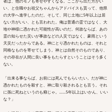
者は、他のモノも寄せやすくなる。ここから出た方がい
い、と住職やお祖父ちゃんからアドバイスも貰って、他県
の大学へ進学したのだ。そして、同じ土地に5年以上は居
ない方がいい、とも言われた。俺は普通の霊ではなく、大
地や神様に憑かれた可能性が高いのだ。何故ならば、あの
霊の知らせた災いが事故などの人災ではなく、豪雨という
天災だったからである。神にとり憑かれたものは、それと
同格なものを寄せてしまう。神とは自然そのものであり、
その存在が人間に良い事をもたらすということはそう多く
ない。
「出来る事ならば、お前には死んでもらいたい。だが神に
憑かれたものを殺すと、神に取り殺されるとも言う。それ
に孫に死ねというのも癪じゃ。……5年以上はいかん、いい
な？」